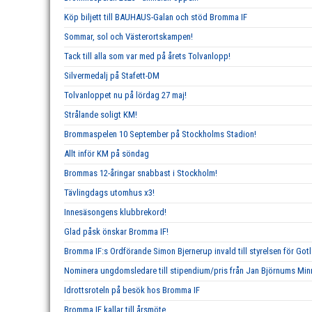
Köp biljett till BAUHAUS-Galan och stöd Bromma IF
Sommar, sol och Västerortskampen!
Tack till alla som var med på årets Tolvanlopp!
Silvermedalj på Stafett-DM
Tolvanloppet nu på lördag 27 maj!
Strålande soligt KM!
Brommaspelen 10 September på Stockholms Stadion!
Allt inför KM på söndag
Brommas 12-åringar snabbast i Stockholm!
Tävlingdags utomhus x3!
Innesäsongens klubbrekord!
Glad påsk önskar Bromma IF!
Bromma IF:s Ordförande Simon Bjernerup invald till styrelsen för Go
Nominera ungdomsledare till stipendium/pris från Jan Björnums Mi
Idrottsroteln på besök hos Bromma IF
Bromma IF kallar till årsmöte