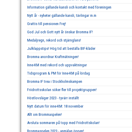
Information gällande kansli och kontakt med föreningen
Nytt år - nyheter gällande kansli, tävlingar m.m
Grattis till pensionen Frej!
God Jul och Gott nytt år önskar Bromma IF!
Medaljregn, rekord och stjärnglans!
Julklappstips! Hög tid att beställa BIF-kläder
Bromma anordnar Kraftmätningen!
Inne-KM med rekord och uppvaktningar
Tidsprogram & PM för Inne-KM på lördag
Bromma IF trea i Stockholmskampen
Friidrottsskolan söker fler till projektgruppen!
Höstlovsläger 2023 - tyvärr inställt
Nytt datum för inne-KM: 18 november
Allt om Brommaspelen!
Avsluta sommaren på topp med Friidrottskolan!
Brommaspelen 2023 - anmälan öppen!