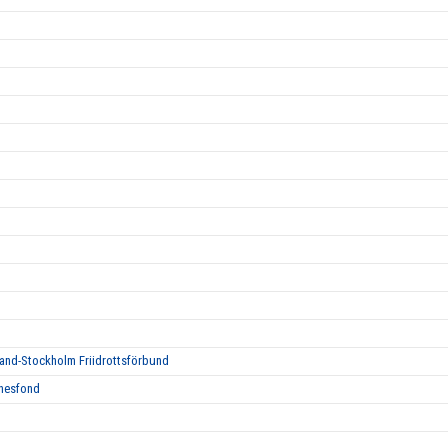
tland-Stockholm Friidrottsförbund
nnesfond