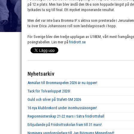
på 12:e plats. Men han blev ändå den 06-a som hoppade längst på de
lyckades ta sig till final. Ett mycket imponerande resultat.
Men det var inte bara Bromma IF:s aktiva som presterade i Jerusale
ta över Erica Johanssons roll som landslagscoach i hopp.
För Sverige blev den tredje upplagan av U18EM, vårt mest framgångsri
poängtabellen. Läs mer på
friidrott.se
Nyhetsarkiv
Anmälan till Brommaspelen 2026 är nu öppen!
Tack för Tolvanloppet 2026!
Guld och silver på Stafett-SM 2026
16 nya klubbrekord under inomhussäsongen!
Regionmästerskap 21-22 mars i Sätra friidrottshall
Erbjudande på Friidrottsskolan fram till 31 mars!
Nominera ungdomsledare till Jan Björnums Minnesfond!