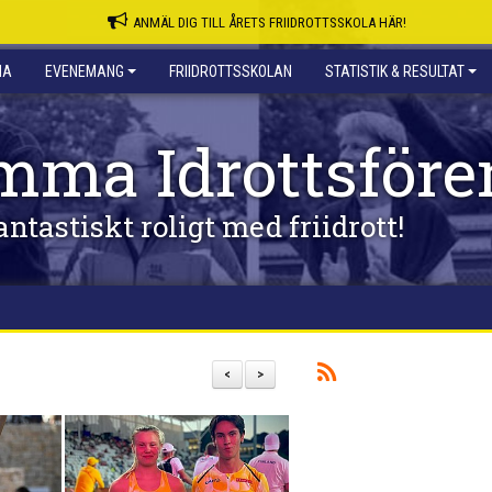
ANMÄL DIG TILL ÅRETS FRIIDROTTSSKOLA HÄR!
NA
EVENEMANG
FRIIDROTTSSKOLAN
STATISTIK & RESULTAT
mma Idrottsföre
antastiskt roligt med friidrott!
<
>