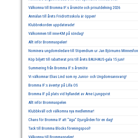
Välkomna till Bromma IF:s årsmöte och prisutdelning 2026
Anmälan till årets Friidrottsskola är öppen!
Klubbrekorden uppdaterade!
Välkommen till inne-KM på söndag!
Allt inför Brommaspelen!
Nominera ungdomsledare till Stipendium ur Jan Björnums Minnesfo
Köp biljett till rabatterat pris till årets BAUHAUS-gala 15 juni!
Summering från Bromma IF:s årsmöte
Vi välkomnar Elias Lind som ny Junior- och Ungdomsansvarig!
Bromma IF:s äventyr på Lilla OS
Bromma IF på plats vid hyllandet av Arne Ljungqvist
Allt inför Brommaspelen
Klubbkväll och välkomna nya medlemmar!
Chans för Bromma IF att ”äga” Djurgården för en dag!
Tack till Bromma Blocks föreningspool!
Välkomna till Brommaspelen!