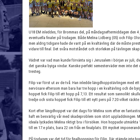
U18 EM inleddes, för Brommas del, på måndagseftermiddagen den 4 ju
eventuella finaler på tisdagen. Både Melina Lidberg (05) och Filip Ols
men aldrig tidigare hade de varit på en kvaltävling där de måste prest
vidare till final. Det svåra motståndet och storleken på tävlingen ska
Vädret var vad man kunde förvänta sig i Jerusalem i början av juli, d
det ganska byiga vindar. Kanske perfekt semesterväder men inte det 
tresteg.
Filip var först ut av de två. Han inledde längdhoppstävlingen med et
nervösare eftersom man bara har tre hopp i en kvaltävling och de byi
hoppet fick Filip till ett hopp på 7,13. Ett resultat som sannolikt skulle 
tredje och sista hoppet fick Filip till ett nytt pers på 7.20 vilket räckte
Kort efter längdhoppet var det dags för Melina som efter en fantastis
haft en besvärlig vår med skadeproblem som stört uppladdningen. Men 
ideala lyckades Melina riktigt bra i försöken. Hon hoppade utmärkta 12
till en 17:e plats, bara 22 cm från en finalplats. Ett mycket imponerand
På tisdagen var det tid för finalhoppning för Filip. Där stämde inte h