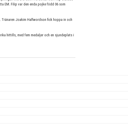
tta EM. Filip var den enda pojke född 06 som
m. Tränaren Joakim Halfwordson fick hoppa in och
ka hittills, med fem medaljer och en sjundeplats i