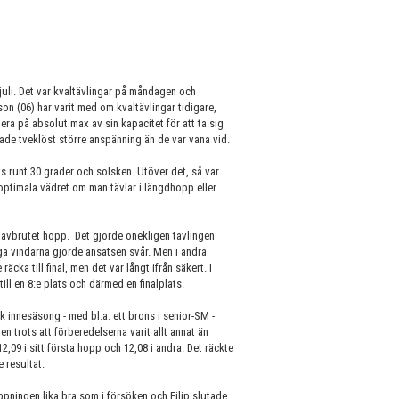
li. Det var kvaltävlingar på måndagen och
son (06) har varit med om kvaltävlingar tidigare,
era på absolut max av sin kapacitet för att ta sig
pade tveklöst större anspänning än de var vana vid.
vs runt 30 grader och solsken. Utöver det, så var
optimala vädret om man tävlar i längdhopp eller
t avbrutet hopp. Det gjorde onekligen tävlingen
ga vindarna gjorde ansatsen svår. Men i andra
räcka till final, men det var långt ifrån säkert. I
 till en 8:e plats och därmed en finalplats.
k innesäsong - med bl.a. ett brons i senior-SM -
trots att förberedelserna varit allt annat än
,09 i sitt första hopp och 12,08 i andra. Det räckte
e resultat.
oppningen lika bra som i försöken och Filip slutade