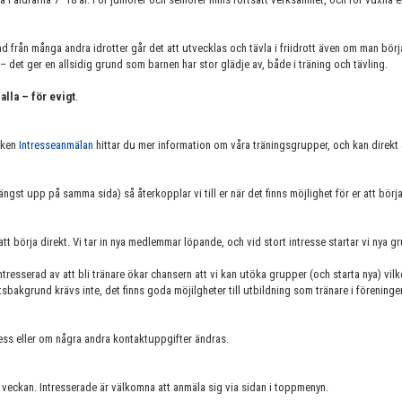
nad från många andra idrotter går det att utvecklas och tävla i friidrott även om man börja
– det ger en allsidig grund som barnen har stor glädje av, både i träning och tävling.
 alla – för evigt
.
nken
Intresseanmälan
hittar du mer information om våra träningsgrupper, och kan direkt
ängst upp på samma sida) så återkopplar vi till er när det finns möjlighet för er att börja
t att börja direkt. Vi tar in nya medlemmar löpande, och vid stort intresse startar vi nya g
tresserad av att bli tränare ökar chansern att vi kan utöka grupper (och starta nya) vilke
tsbakgrund krävs inte, det finns goda möjilgheter till utbildning som tränare i föreninge
ss eller om några andra kontaktuppgifter ändras.
 veckan. Intresserade är välkomna att anmäla sig via sidan i toppmenyn.