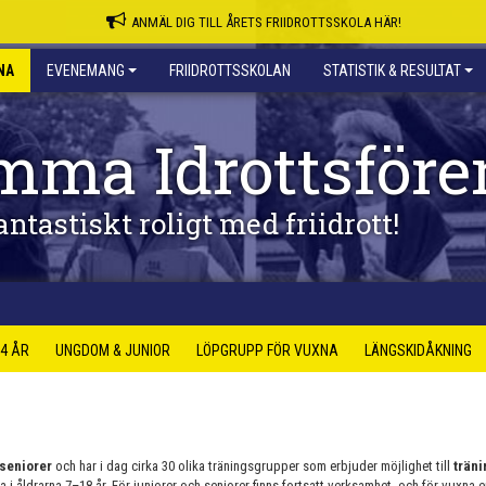
ANMÄL DIG TILL ÅRETS FRIIDROTTSSKOLA HÄR!
NA
EVENEMANG
FRIIDROTTSSKOLAN
STATISTIK & RESULTAT
mma Idrottsföre
antastiskt roligt med friidrott!
14 ÅR
UNGDOM & JUNIOR
LÖPGRUPP FÖR VUXNA
LÄNGSKIDÅKNING
 seniorer
och har i dag cirka 30 olika träningsgrupper som erbjuder möjlighet till
träni
i åldrarna 7–18 år. För juniorer och seniorer finns fortsatt verksamhet, och för vuxna e