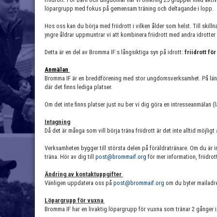
löpargrupp med fokus på gemensam träning och deltagande i lopp.
Hos oss kan du börja med friidrott i vilken ålder som helst. Till skill
yngre åldrar uppmuntrar vi att kombinera friidrott med andra idrotter 
Detta är en del av Bromma IF:s långsiktiga syn på idrott:
friidrott för
Anmälan
Bromma IF är en breddförening med stor ungdomsverksamhet. På lä
där det finns lediga platser.
Om det inte finns platser just nu ber vi dig göra en intresseanmälan (l
Intagning
Då det är många som vill börja träna friidrott är det inte alltid möjlig
Verksamheten bygger till största delen på föräldratränare. Om du är in
träna. Hör av dig till
post@brommaif.org
för mer information, friidrot
Ändring av kontaktuppgifter
Vänligen uppdatera oss på
post@brommaif.org
om du byter mailadre
Löpargrupp för vuxna
Bromma IF har en livaktig löpargrupp för vuxna som tränar 2 gånger i