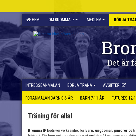
HEM
OM BROMMA IF
MEDLEM
BÖRJA TRÄ
Bro
Det är f
INTRESSEANMÄLAN
BÖRJA TRÄNA
AVGIFTER
FÖRANMÄLAN BARN 0-6 ÅR
BARN 7-11 ÅR
FUTURES 12-
Träning för alla!
Bromma IF
bedriver verksamhet för
barn, ungdomar, juniorer och
friidrott. För barn och ungdomar har vi omkring 25 grupper med aktiva 