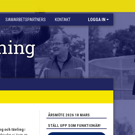
SAMARBETSPARTNERS
KONTAKT
LOGGA IN
ning
ÅRSMÖTE 2026 18 MARS
STÄLL UPP SOM FUNKTIONÄR!
ng och tävling
i
rbjuder vi även en