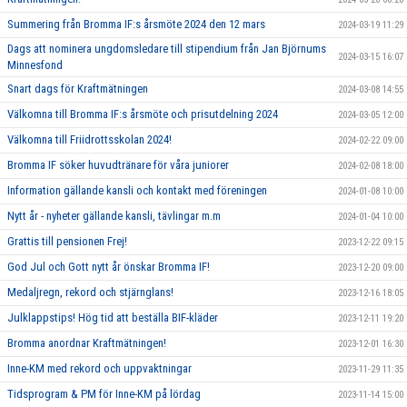
Summering från Bromma IF:s årsmöte 2024 den 12 mars
2024-03-19 11:29
Dags att nominera ungdomsledare till stipendium från Jan Björnums
2024-03-15 16:07
Minnesfond
Snart dags för Kraftmätningen
2024-03-08 14:55
Välkomna till Bromma IF:s årsmöte och prisutdelning 2024
2024-03-05 12:00
Välkomna till Friidrottsskolan 2024!
2024-02-22 09:00
Bromma IF söker huvudtränare för våra juniorer
2024-02-08 18:00
Information gällande kansli och kontakt med föreningen
2024-01-08 10:00
Nytt år - nyheter gällande kansli, tävlingar m.m
2024-01-04 10:00
Grattis till pensionen Frej!
2023-12-22 09:15
God Jul och Gott nytt år önskar Bromma IF!
2023-12-20 09:00
Medaljregn, rekord och stjärnglans!
2023-12-16 18:05
Julklappstips! Hög tid att beställa BIF-kläder
2023-12-11 19:20
Bromma anordnar Kraftmätningen!
2023-12-01 16:30
Inne-KM med rekord och uppvaktningar
2023-11-29 11:35
Tidsprogram & PM för Inne-KM på lördag
2023-11-14 15:00