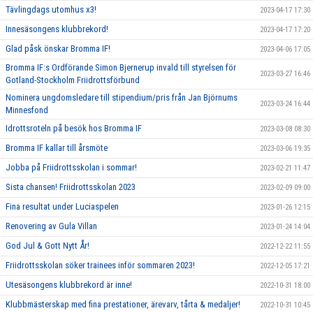
Tävlingdags utomhus x3!
2023-04-17 17:30
Innesäsongens klubbrekord!
2023-04-17 17:20
Glad påsk önskar Bromma IF!
2023-04-06 17:05
Bromma IF:s Ordförande Simon Bjernerup invald till styrelsen för
2023-03-27 16:46
Gotland-Stockholm Friidrottsförbund
Nominera ungdomsledare till stipendium/pris från Jan Björnums
2023-03-24 16:44
Minnesfond
Idrottsroteln på besök hos Bromma IF
2023-03-08 08:30
Bromma IF kallar till årsmöte
2023-03-06 19:35
Jobba på Friidrottsskolan i sommar!
2023-02-21 11:47
Sista chansen! Friidrottsskolan 2023
2023-02-09 09:00
Fina resultat under Luciaspelen
2023-01-26 12:15
Renovering av Gula Villan
2023-01-24 14:04
God Jul & Gott Nytt År!
2022-12-22 11:55
Friidrottsskolan söker trainees inför sommaren 2023!
2022-12-05 17:21
Utesäsongens klubbrekord är inne!
2022-10-31 18:00
Klubbmästerskap med fina prestationer, ärevarv, tårta & medaljer!
2022-10-31 10:45