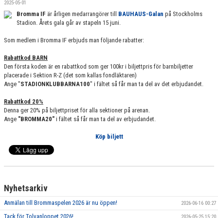
2025-05-01
Bromma IF
är årligen medarrangörer till
BAUHAUS-Galan
på Stockholms
Stadion. Årets gala går av stapeln 15 juni.
Som medlem i Bromma IF erbjuds man följande rabatter:
Rabattkod BARN
Den första koden är en rabattkod som ger 100kr i biljettpris för barnbiljetter
placerade i Sektion R-Z (det som kallas fondläktaren)
Ange "
STADIONKLUBBARNA100
" i fältet så får man ta del av det erbjudandet.
Rabattkod 20%
Denna ger 20% på biljettpriset för alla sektioner på arenan.
Ange
"BROMMA20"
i fältet så får man ta del av erbjudandet.
Köp biljett
Nyhetsarkiv
Anmälan till Brommaspelen 2026 är nu öppen!
2026-06-16 00:27
Tack för Tolvanloppet 2026!
2026-05-25 15:20