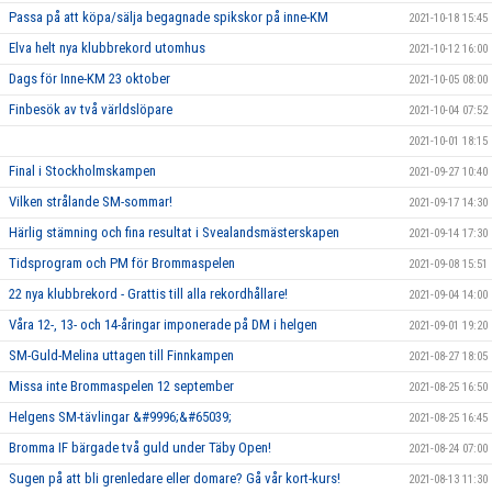
Passa på att köpa/sälja begagnade spikskor på inne-KM
2021-10-18 15:45
Elva helt nya klubbrekord utomhus
2021-10-12 16:00
Dags för Inne-KM 23 oktober
2021-10-05 08:00
Finbesök av två världslöpare
2021-10-04 07:52
2021-10-01 18:15
Final i Stockholmskampen
2021-09-27 10:40
Vilken strålande SM-sommar!
2021-09-17 14:30
Härlig stämning och fina resultat i Svealandsmästerskapen
2021-09-14 17:30
Tidsprogram och PM för Brommaspelen
2021-09-08 15:51
22 nya klubbrekord - Grattis till alla rekordhållare!
2021-09-04 14:00
Våra 12-, 13- och 14-åringar imponerade på DM i helgen
2021-09-01 19:20
SM-Guld-Melina uttagen till Finnkampen
2021-08-27 18:05
Missa inte Brommaspelen 12 september
2021-08-25 16:50
Helgens SM-tävlingar &#9996;&#65039;
2021-08-25 16:45
Bromma IF bärgade två guld under Täby Open!
2021-08-24 07:00
Sugen på att bli grenledare eller domare? Gå vår kort-kurs!
2021-08-13 11:30