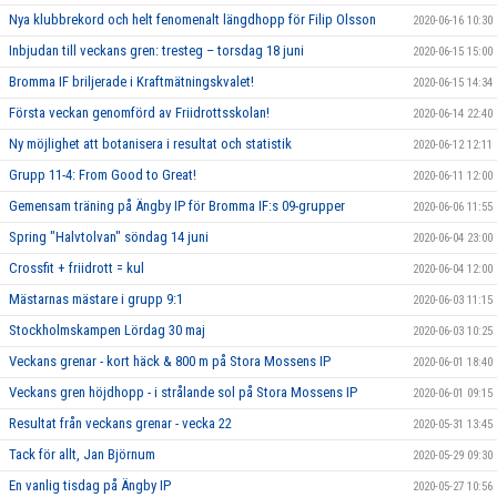
Nya klubbrekord och helt fenomenalt längdhopp för Filip Olsson
2020-06-16 10:30
Inbjudan till veckans gren: tresteg – torsdag 18 juni
2020-06-15 15:00
Bromma IF briljerade i Kraftmätningskvalet!
2020-06-15 14:34
Första veckan genomförd av Friidrottsskolan!
2020-06-14 22:40
Ny möjlighet att botanisera i resultat och statistik
2020-06-12 12:11
Grupp 11-4: From Good to Great!
2020-06-11 12:00
Gemensam träning på Ängby IP för Bromma IF:s 09-grupper
2020-06-06 11:55
Spring "Halvtolvan" söndag 14 juni
2020-06-04 23:00
Crossfit + friidrott = kul
2020-06-04 12:00
Mästarnas mästare i grupp 9:1
2020-06-03 11:15
Stockholmskampen Lördag 30 maj
2020-06-03 10:25
Veckans grenar - kort häck & 800 m på Stora Mossens IP
2020-06-01 18:40
Veckans gren höjdhopp - i strålande sol på Stora Mossens IP
2020-06-01 09:15
Resultat från veckans grenar - vecka 22
2020-05-31 13:45
Tack för allt, Jan Björnum
2020-05-29 09:30
En vanlig tisdag på Ängby IP
2020-05-27 10:56