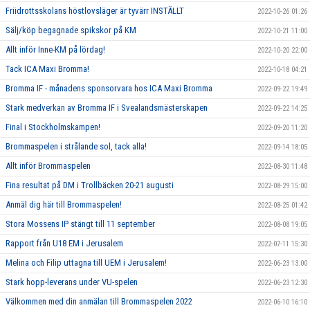
Friidrottsskolans höstlovsläger är tyvärr INSTÄLLT
2022-10-26 01:26
Sälj/köp begagnade spikskor på KM
2022-10-21 11:00
Allt inför Inne-KM på lördag!
2022-10-20 22:00
Tack ICA Maxi Bromma!
2022-10-18 04:21
Bromma IF - månadens sponsorvara hos ICA Maxi Bromma
2022-09-22 19:49
Stark medverkan av Bromma IF i Svealandsmästerskapen
2022-09-22 14:25
Final i Stockholmskampen!
2022-09-20 11:20
Brommaspelen i strålande sol, tack alla!
2022-09-14 18:05
Allt inför Brommaspelen
2022-08-30 11:48
Fina resultat på DM i Trollbäcken 20-21 augusti
2022-08-29 15:00
Anmäl dig här till Brommaspelen!
2022-08-25 01:42
Stora Mossens IP stängt till 11 september
2022-08-08 19:05
Rapport från U18 EM i Jerusalem
2022-07-11 15:30
Melina och Filip uttagna till UEM i Jerusalem!
2022-06-23 13:00
Stark hopp-leverans under VU-spelen
2022-06-23 12:30
Välkommen med din anmälan till Brommaspelen 2022
2022-06-10 16:10