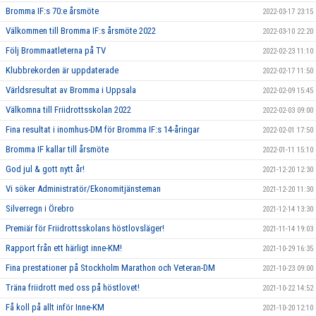
Bromma IF:s 70:e årsmöte
2022-03-17 23:15
Välkommen till Bromma IF:s årsmöte 2022
2022-03-10 22:20
Följ Brommaatleterna på TV
2022-02-23 11:10
Klubbrekorden är uppdaterade
2022-02-17 11:50
Världsresultat av Bromma i Uppsala
2022-02-09 15:45
Välkomna till Friidrottsskolan 2022
2022-02-03 09:00
Fina resultat i inomhus-DM för Bromma IF:s 14-åringar
2022-02-01 17:50
Bromma IF kallar till årsmöte
2022-01-11 15:10
God jul & gott nytt år!
2021-12-20 12:30
Vi söker Administratör/Ekonomitjänsteman
2021-12-20 11:30
Silverregn i Örebro
2021-12-14 13:30
Premiär för Friidrottsskolans höstlovsläger!
2021-11-14 19:03
Rapport från ett härligt inne-KM!
2021-10-29 16:35
Fina prestationer på Stockholm Marathon och Veteran-DM
2021-10-23 09:00
Träna friidrott med oss på höstlovet!
2021-10-22 14:52
Få koll på allt inför Inne-KM
2021-10-20 12:10