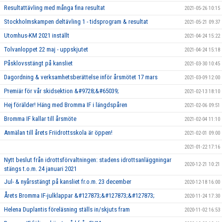
Resultattävling med många fina resultat
2021-05-26 10:15
Stockholmskampen deltävling 1 - tidsprogram & resultat
2021-05-21 09:37
Utomhus-KM 2021 inställt
2021-04-24 15:22
Tolvanloppet 22 maj - uppskjutet
2021-04-24 15:18
Påsklovsstängt på kansliet
2021-03-30 10:45
Dagordning & verksamhetsberättelse inför årsmötet 17 mars
2021-03-09 12:00
Premiär för vår skidsektion &#9728;&#65039;
2021-02-13 18:10
Hej förälder! Häng med Bromma IF i längdspåren
2021-02-06 09:51
Bromma IF kallar till årsmöte
2021-02-04 11:10
Anmälan till årets Friidrottsskola är öppen!
2021-02-01 09:00
2021-01-22 17:16
Nytt beslut från idrottsförvaltningen: stadens idrottsanläggningar
2020-12-21 10:21
stängs t.o.m. 24 januari 2021
Jul- & nyårsstängt på kansliet fr.o.m. 23 december
2020-12-18 16:00
Årets Bromma IF-julklappar &#127873;&#127873;&#127873;
2020-11-24 17:30
Helena Duplantis föreläsning ställs in/skjuts fram
2020-11-02 16:53