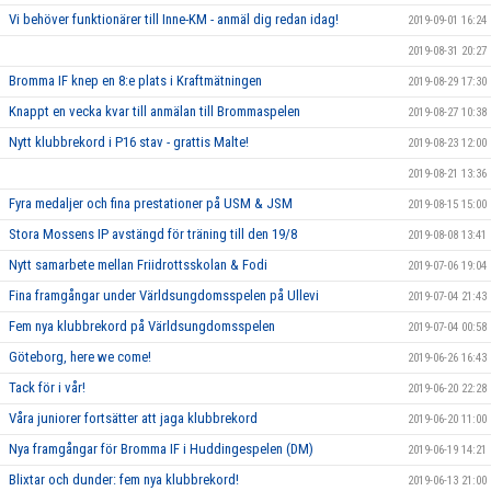
Vi behöver funktionärer till Inne-KM - anmäl dig redan idag!
2019-09-01 16:24
2019-08-31 20:27
Bromma IF knep en 8:e plats i Kraftmätningen
2019-08-29 17:30
Knappt en vecka kvar till anmälan till Brommaspelen
2019-08-27 10:38
Nytt klubbrekord i P16 stav - grattis Malte!
2019-08-23 12:00
2019-08-21 13:36
Fyra medaljer och fina prestationer på USM & JSM
2019-08-15 15:00
Stora Mossens IP avstängd för träning till den 19/8
2019-08-08 13:41
Nytt samarbete mellan Friidrottsskolan & Fodi
2019-07-06 19:04
Fina framgångar under Världsungdomsspelen på Ullevi
2019-07-04 21:43
Fem nya klubbrekord på Världsungdomsspelen
2019-07-04 00:58
Göteborg, here we come!
2019-06-26 16:43
Tack för i vår!
2019-06-20 22:28
Våra juniorer fortsätter att jaga klubbrekord
2019-06-20 11:00
Nya framgångar för Bromma IF i Huddingespelen (DM)
2019-06-19 14:21
Blixtar och dunder: fem nya klubbrekord!
2019-06-13 21:00