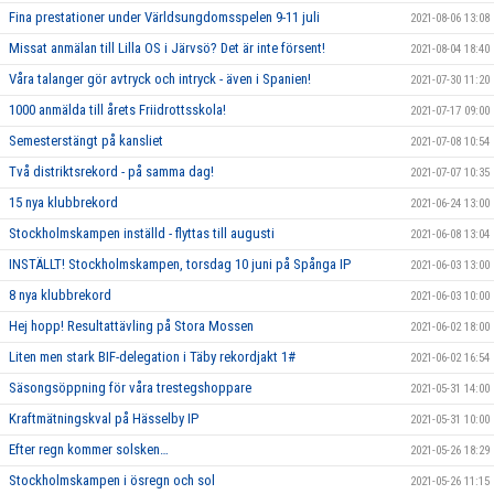
Fina prestationer under Världsungdomsspelen 9-11 juli
2021-08-06 13:08
Missat anmälan till Lilla OS i Järvsö? Det är inte försent!
2021-08-04 18:40
Våra talanger gör avtryck och intryck - även i Spanien!
2021-07-30 11:20
1000 anmälda till årets Friidrottsskola!
2021-07-17 09:00
Semesterstängt på kansliet
2021-07-08 10:54
Två distriktsrekord - på samma dag!
2021-07-07 10:35
15 nya klubbrekord
2021-06-24 13:00
Stockholmskampen inställd - flyttas till augusti
2021-06-08 13:04
INSTÄLLT! Stockholmskampen, torsdag 10 juni på Spånga IP
2021-06-03 13:00
8 nya klubbrekord
2021-06-03 10:00
Hej hopp! Resultattävling på Stora Mossen
2021-06-02 18:00
Liten men stark BIF-delegation i Täby rekordjakt 1#
2021-06-02 16:54
Säsongsöppning för våra trestegshoppare
2021-05-31 14:00
Kraftmätningskval på Hässelby IP
2021-05-31 10:00
Efter regn kommer solsken…
2021-05-26 18:29
Stockholmskampen i ösregn och sol
2021-05-26 11:15