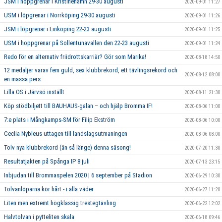
JSM i hoppgrenar i Kristinehamn 29-30 augusti
2020-09-01 11:27
USM i löpgrenar i Norrköping 29-30 augusti
2020-09-01 11:26
JSM i löpgrenar i Linköping 22-23 augusti
2020-09-01 11:25
USM i hoppgrenar på Sollentunavallen den 22-23 augusti
2020-09-01 11:24
Redo för en alternativ friidrottskarriär? Gör som Marika!
2020-08-18 14:50
12 medaljer varav fem guld, sex klubbrekord, ett tävlingsrekord och
2020-08-12 08:00
en massa pers
Lilla OS i Järvsö inställt
2020-08-11 21:30
Köp stödbiljett till BAUHAUS-galan – och hjälp Bromma IF!
2020-08-06 11:00
7:e plats i Mångkamps-SM för Filip Ekström
2020-08-06 10:00
Ceclia Nybleus uttagen till landslagsutmaningen
2020-08-06 08:00
Tolv nya klubbrekord (än så länge) denna säsong!
2020-07-20 11:30
Resultatjakten på Spånga IP 8 juli
2020-07-13 23:15
Inbjudan till Brommaspelen 2020 | 6 september på Stadion
2020-06-29 10:30
Tolvanlöparna kör hårt - i alla väder
2020-06-27 11:20
Liten men extremt högklassig trestegtävling
2020-06-22 12:02
Halvtolvan i pytteliten skala
2020-06-18 09:46