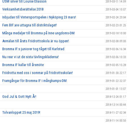
USM silver till Louise Eliasson
2019-03-11 14:09
Verksamhetsberättelse 2018
2019-03-04 10:07
Inbjudan till Vintersportspelen i Nyköping 23 mars!
2019-02-24 23:04
Fem BIF:are uttagna till distriktslaget!
2019-02-23 01:25
Många medaljer till Bromma på Inne ungdoms-DM
2019-02-18 10:00
Anmälan till årets Friidrottsskola är nu öppen!
2019-02-08 09:00
Bromma IF:s juniorer tog tåget till Karlstad
2019-02-06 16:34
Nu rear vi ut de sista tävlingskläderna!
2019-02-06 10:33
Bromma IF kallar till årsmöte
2019-02-05 15:28
Friidrotta med oss i sommar på Friidrottsskolan!
2019-01-30 22:17
Framgångar för Bromma IF i mångkamps-DM
2019-01-22 22:37
2019-01-01 13:07
God Jul & Gott Nytt År!
2018-12-24 01:17
2018-12-14 00:44
Tolvanloppet 25 maj 2019!
2018-11-27 02:34
2018-11-14 00:50