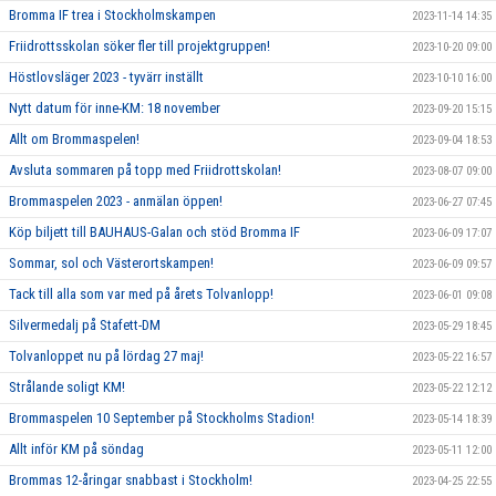
Bromma IF trea i Stockholmskampen
2023-11-14 14:35
Friidrottsskolan söker fler till projektgruppen!
2023-10-20 09:00
Höstlovsläger 2023 - tyvärr inställt
2023-10-10 16:00
Nytt datum för inne-KM: 18 november
2023-09-20 15:15
Allt om Brommaspelen!
2023-09-04 18:53
Avsluta sommaren på topp med Friidrottskolan!
2023-08-07 09:00
Brommaspelen 2023 - anmälan öppen!
2023-06-27 07:45
Köp biljett till BAUHAUS-Galan och stöd Bromma IF
2023-06-09 17:07
Sommar, sol och Västerortskampen!
2023-06-09 09:57
Tack till alla som var med på årets Tolvanlopp!
2023-06-01 09:08
Silvermedalj på Stafett-DM
2023-05-29 18:45
Tolvanloppet nu på lördag 27 maj!
2023-05-22 16:57
Strålande soligt KM!
2023-05-22 12:12
Brommaspelen 10 September på Stockholms Stadion!
2023-05-14 18:39
Allt inför KM på söndag
2023-05-11 12:00
Brommas 12-åringar snabbast i Stockholm!
2023-04-25 22:55