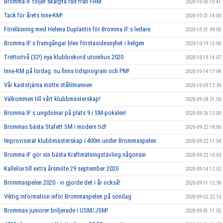
Bromma IF följer skärpta råd från FHM
2020-10-30 10:41
Tack för årets Inne-KM!
2020-10-21 14:00
Föreläsning med Helena Duplantis för Bromma IF:s ledare
2020-10-21 09:00
Bromma IF:s framgångar blev förstasidesnyhet i helgen
2020-10-19 15:00
Trettiotvå (32!) nya klubbrekord utomhus 2020
2020-10-19 14:07
Inne-KM på lördag: nu finns tidsprogram och PM!
2020-10-14 17:04
Vår kaststjärna mötte ståhlmannen
2020-10-09 12:30
Välkommen till vårt klubbmästerskap!
2020-09-28 21:50
Bromma IF:s ungdomar på plats 9 i SM-pokalen!
2020-09-26 12:00
Brommas bästa Stafett SM i modern tid!
2020-09-22 18:00
Improviserat klubbmästerskap i 400m under Brommaspelen
2020-09-22 11:54
Bromma IF gör sin bästa Kraftmätningstävling någonsin
2020-09-22 10:03
Kallelse till extra årsmöte 29 september 2020
2020-09-14 12:02
Brommaspelen 2020 - vi gjorde det i år också!
2020-09-11 12:30
Viktig information inför Brommaspelen på söndag
2020-09-02 22:10
Brommas juniorer briljerade i USM/JSM!
2020-09-01 11:55