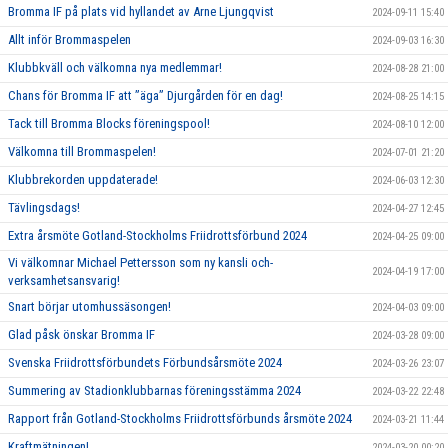
Bromma IF på plats vid hyllandet av Arne Ljungqvist
2024-09-11 15:40
Allt inför Brommaspelen
2024-09-03 16:30
Klubbkväll och välkomna nya medlemmar!
2024-08-28 21:00
Chans för Bromma IF att ”äga” Djurgården för en dag!
2024-08-25 14:15
Tack till Bromma Blocks föreningspool!
2024-08-10 12:00
Välkomna till Brommaspelen!
2024-07-01 21:20
Klubbrekorden uppdaterade!
2024-06-03 12:30
Tävlingsdags!
2024-04-27 12:45
Extra årsmöte Gotland-Stockholms Friidrottsförbund 2024
2024-04-25 09:00
Vi välkomnar Michael Pettersson som ny kansli och-
2024-04-19 17:00
verksamhetsansvarig!
Snart börjar utomhussäsongen!
2024-04-03 09:00
Glad påsk önskar Bromma IF
2024-03-28 09:00
Svenska Friidrottsförbundets Förbundsårsmöte 2024
2024-03-26 23:07
Summering av Stadionklubbarnas föreningsstämma 2024
2024-03-22 22:48
Rapport från Gotland-Stockholms Friidrottsförbunds årsmöte 2024
2024-03-21 11:44
Kraftmätningen!
2024-03-20 00:20