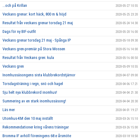
...och på Krillan
2020-05-27 10:55
Veckans grenar: kort häck, 800 m & höjd
2020-05-25 23:20
Resultat från veckans grenar torsdag 21 maj
2020-05-24 14:30
Dags för ny BIF-outfit
2020-05-20 16:00
Veckans grenar torsdag 21 maj - Spånga IP
2020-05-18 09:30
Veckans gren-premiär på Stora Mossen
2020-05-16 14:00
Resultat från Veckans gren: kula
2020-05-16 00:50
Veckans gren
2020-05-09 10:55
Inomhussäsongens sista klubbrekordstjärnor
2020-04-07 09:00
Torsdagsträning i regn, snö och hagel
2020-04-06 17:21
Sju helt nya klubbrekord inomhus!
2020-04-04 21:30
Summering av en stark inomhussäsong!
2020-04-04 20:30
Läs mer
2020-04-01 19:27
Utomhus-KM den 10 maj inställt
2020-03-26 15:10
Rekommendationer kring vårens träningar
2020-03-26 15:00
Bromma IF avhöll föreningens 68:e årsmöte
2020-03-18 10:50