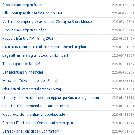
Stockholmskampen 8 juni
2022-06-07 06:30
Lilla Sportspegeln besökte grupp 11-4
2022-06-02 20:30
Västerortskampen gick av stapeln 25 maj på Stora Mossen
2022-05-31 08:40
Stockholmskampen är igång!
2022-05-25 07:45
Rapport från Ute-KM 15 maj 2022
2022-05-20 11:00
BAUHAUS-Galan söker hållbarhetsintresserad ungdom!
2022-05-18 15:32
Dags att anmäla sig till Stockholmkampen!
2022-05-17 13:05
Tidsprogram för Ute-KM
2022-05-12 14:45
Jan Björnums Minnesfond
2022-05-09 22:05
Missa inte Tolvanloppet den 21 maj!
2022-05-06 18:16
Inbjudan till Västerortskampen 25 maj
2022-05-03 17:00
Glada nyheter! Friidrottsskolan öppnar på Kristineberg i sommar
2022-04-22 18:15
Dags för klubbmästerskap utomhus 15 maj
2022-04-18 11:00
Klubbrekorden inomhus är uppdaterade!
2022-04-18 10:10
Bromma IF briljerade i Svelandsmästerskapen
2022-03-22 13:45
Vem fick pris i onsdags? Och varför?
2022-03-18 17:35