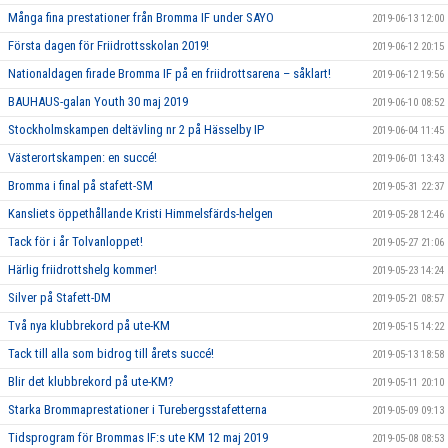
Många fina prestationer från Bromma IF under SAYO
2019-06-13 12:00
Första dagen för Friidrottsskolan 2019!
2019-06-12 20:15
Nationaldagen firade Bromma IF på en friidrottsarena – såklart!
2019-06-12 19:56
BAUHAUS-galan Youth 30 maj 2019
2019-06-10 08:52
Stockholmskampen deltävling nr 2 på Hässelby IP
2019-06-04 11:45
Västerortskampen: en succé!
2019-06-01 13:43
Bromma i final på stafett-SM
2019-05-31 22:37
Kansliets öppethållande Kristi Himmelsfärds-helgen
2019-05-28 12:46
Tack för i år Tolvanloppet!
2019-05-27 21:06
Härlig friidrottshelg kommer!
2019-05-23 14:24
Silver på Stafett-DM
2019-05-21 08:57
Två nya klubbrekord på ute-KM
2019-05-15 14:22
Tack till alla som bidrog till årets succé!
2019-05-13 18:58
Blir det klubbrekord på ute-KM?
2019-05-11 20:10
Starka Brommaprestationer i Turebergsstafetterna
2019-05-09 09:13
Tidsprogram för Brommas IF:s ute KM 12 maj 2019
2019-05-08 08:53