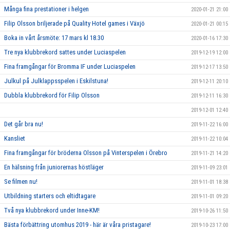
Många fina prestationer i helgen
2020-01-21 21:00
Filip Olsson briljerade på Quality Hotel games i Växjö
2020-01-21 00:15
Boka in vårt årsmöte: 17 mars kl 18.30
2020-01-16 17:30
Tre nya klubbrekord sattes under Luciaspelen
2019-12-19 12:00
Fina framgångar för Bromma IF under Luciaspelen
2019-12-17 13:50
Julkul på Julklappsspelen i Eskilstuna!
2019-12-11 20:10
Dubbla klubbrekord för Filip Olsson
2019-12-11 16:30
2019-12-01 12:40
Det går bra nu!
2019-11-22 16:00
Kansliet
2019-11-22 10:04
Fina framgångar för bröderna Olsson på Vinterspelen i Örebro
2019-11-21 14:20
En hälsning från juniorernas höstläger
2019-11-09 23:01
Se filmen nu!
2019-11-01 18:38
Utbildning starters och eltidtagare
2019-11-01 09:20
Två nya klubbrekord under Inne-KM!
2019-10-26 11:50
Bästa förbättring utomhus 2019 - här är våra pristagare!
2019-10-23 17:00