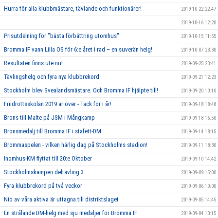
Hurra för alla klubbmästare, tävlande och funktionärer!
2019-10-22 22:47
2019-10-16 12:20
Prisutdelning för "bästa förbättring utomhus"
2019-10-15 11:55
Bromma IF vann Lilla OS för 6:e året i rad – en suverän helg!
2019-10-07 23:30
Resultaten finns ute nu!
2019-09-25 23:41
Tävlingshelg och fyra nya klubbrekord
2019-09-21 12:23
Stockholm blev Svealandsmästare. Och Bromma IF hjälpte till!
2019-09-20 10:10
Friidrottsskolan 2019 är över - Tack för i år!
2019-09-18 18:48
Brons till Malte på JSM i Mångkamp
2019-09-18 16:50
Bronsmedalj till Bromma IF i stafett-DM
2019-09-14 18:15
Brommaspelen - vilken härlig dag på Stockholms stadion!
2019-09-11 18:30
Inomhus-KM flyttat till 20:e Oktober
2019-09-10 14:42
Stockholmskampen deltävling 3
2019-09-09 15:00
Fyra klubbrekord på två veckor
2019-09-06 10:00
Nio av våra aktiva är uttagna till distriktslaget
2019-09-05 14:45
En strålande DM-helg med sju medaljer för Bromma IF
2019-09-04 10:15