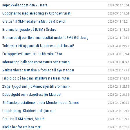
Inget kvällsöppet den 25 mars
2020-03-16 10:24
Uppdatering med anledning av Cronoaviruset
2020-03-13 11:24
Grattis till SM-medaljerna Matilda & David!
2020-03-11 13:21
Bromma briljerade på IUSM i Örebro
2020-03-11 13:20
Bronsmedalj och flera fina resultat under IJSM i Göteborg
2020-03-11 12:00
Tolv nya + ett nygammalt klubbrekord i februari!
2020-03-06 21:30
En toppenkväll med studs för våra 07:or
2020-03-06 16:44
Information gällande coronavirus och träning
2020-03-03 09:47
Verksamhetsberättelse & förslag till nya stadgar
2020-02-25 17:42
Filip bjöd på helgens effektivaste tre minuter
2020-02-19 19:00
25 (ja, tjugofem!!!) DM-medaljer till Bromma IF
2020-02-18 22:50
Dubbelguld och rekordfest för Matilda!
2020-02-12 21:30
Strålande prestationer under Mondo Indoor Games
2020-02-12 09:30
Uppdatering: Klubbrekord i januari
2020-02-05 12:00
Grattis till SM-silvret, Malte!
2020-02-03 19:40
Klicka här för att läsa mer!
2020-01-26 16:32