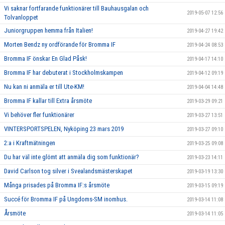
Vi saknar fortfarande funktionärer till Bauhausgalan och
2019-05-07 12:56
Tolvanloppet
Juniorgruppen hemma från Italien!
2019-04-27 19:42
Morten Bendz ny ordförande för Bromma IF
2019-04-24 08:53
Bromma IF önskar En Glad Påsk!
2019-04-17 14:10
Bromma IF har debuterat i Stockholmskampen
2019-04-12 09:19
Nu kan ni anmäla er till Ute-KM!
2019-04-04 14:48
Bromma IF kallar till Extra årsmöte
2019-03-29 09:21
Vi behöver fler funktionärer
2019-03-27 13:51
VINTERSPORTSPELEN, Nyköping 23 mars 2019
2019-03-27 09:10
2:a i Kraftmätningen
2019-03-25 09:08
Du har väl inte glömt att anmäla dig som funktionär?
2019-03-23 14:11
David Carlson tog silver i Svealandsmästerskapet
2019-03-19 13:30
Många prisades på Bromma IF:s årsmöte
2019-03-15 09:19
Succé för Bromma IF på Ungdoms-SM inomhus.
2019-03-14 11:08
Årsmöte
2019-03-14 11:05