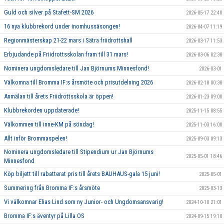
Guld och silver på Stafett-SM 2026
2026-05-17 22:40
16 nya klubbrekord under inomhussäsongen!
2026-04-07 11:19
Regionmästerskap 21-22 mars i Sätra friidrottshall
2026-03-17 11:53
Erbjudande på Friidrottsskolan fram till 31 mars!
2026-03-06 02:38
Nominera ungdomsledare till Jan Björnums Minnesfond!
2026-03-01
Välkomna till Bromma IF:s årsmöte och prisutdelning 2026
2026-02-18 00:38
Anmälan till årets Friidrottsskola är öppen!
2026-01-23 09:00
Klubbrekorden uppdaterade!
2025-11-15 08:55
Välkommen till inne-KM på söndag!
2025-11-03 16:00
Allt inför Brommaspelen!
2025-09-03 09:13
Nominera ungdomsledare till Stipendium ur Jan Björnums
2025-05-01 18:46
Minnesfond
Köp biljett till rabatterat pris till årets BAUHAUS-gala 15 juni!
2025-05-01
Summering från Bromma IF:s årsmöte
2025-03-13
Vi välkomnar Elias Lind som ny Junior- och Ungdomsansvarig!
2024-10-10 21:01
Bromma IF:s äventyr på Lilla OS
2024-09-15 19:10