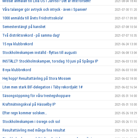
Missat anmälan till Lilla OS i Järvsö? Det är inte försent!
2021-08-04 18:40
Våra talanger gör avtryck och intryck - även i Spanien!
2021-07-30 11:20
1000 anmälda till årets Friidrottsskola!
2021-07-17 09:00
Semesterstängt på kansliet
2021-07-08 10:54
Två distriktsrekord - på samma dag!
2021-07-07 10:35
15 nya klubbrekord
2021-06-24 13:00
Stockholmskampen inställd - flyttas till augusti
2021-06-08 13:04
INSTÄLLT! Stockholmskampen, torsdag 10 juni på Spånga IP
2021-06-03 13:00
8 nya klubbrekord
2021-06-03 10:00
Hej hopp! Resultattävling på Stora Mossen
2021-06-02 18:00
Liten men stark BIF-delegation i Täby rekordjakt 1#
2021-06-02 16:54
Säsongsöppning för våra trestegshoppare
2021-05-31 14:00
Kraftmätningskval på Hässelby IP
2021-05-31 10:00
Efter regn kommer solsken…
2021-05-26 18:29
Stockholmskampen i ösregn och sol
2021-05-26 11:15
Resultattävling med många fina resultat
2021-05-26 10:15