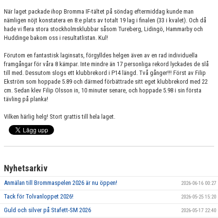
När laget packade ihop Bromma IF-tältet på söndag eftermiddag kunde man
nämligen nöjt konstatera en 8:e plats av totalt 19 lag i finalen (33 i kvalet). Och då
hade vi flera stora stockholmsklubbar såsom Tureberg, Lidingö, Hammarby och
Huddinge bakom oss i resultatlistan. Kul!
Förutom en fantastisk laginsats, förgylldes helgen även av en rad individuella
framgångar för våra 8 kämpar. Inte mindre än 17 personliga rekord lyckades de slå
till med. Dessutom slogs ett klubbrekord i P14 längd. Två gånger!!! Först av Filip
Ekström som hoppade 5.89 och därmed förbättrade sitt eget klubbrekord med 22
cm. Sedan klev Filip Olsson in, 10 minuter senare, och hoppade 5.98 i sin första
tävling på planka!
Vilken härlig helg! Stort grattis till hela laget.
Nyhetsarkiv
Anmälan till Brommaspelen 2026 är nu öppen!
2026-06-16 00:27
Tack för Tolvanloppet 2026!
2026-05-25 15:20
Guld och silver på Stafett-SM 2026
2026-05-17 22:40