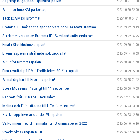
Sälj/köp begagnade spikskor på KM
2022-10-21 11:00
Allt inför Inne-KM på lördag!
2022-10-20 22:00
Tack ICA Maxi Bromma!
2022-10-18 04:21
Bromma IF - månadens sponsorvara hos ICA Maxi Bromma
2022-09-22 19:49
Stark medverkan av Bromma IF i Svealandsmästerskapen
2022-09-22 14:25
Final i Stockholmskampen!
2022-09-20 11:20
Brommaspelen i strålande sol, tack alla!
2022-09-14 18:05
Allt inför Brommaspelen
2022-08-30 11:48
Fina resultat på DM i Trollbäcken 20-21 augusti
2022-08-29 15:00
Anmäl dig här till Brommaspelen!
2022-08-25 01:42
Stora Mossens IP stängt till 11 september
2022-08-08 19:05
Rapport från U18 EM i Jerusalem
2022-07-11 15:30
Melina och Filip uttagna till UEM i Jerusalem!
2022-06-23 13:00
Stark hopp-leverans under VU-spelen
2022-06-23 12:30
Välkommen med din anmälan till Brommaspelen 2022
2022-06-10 16:10
Stockholmskampen 8 juni
2022-06-07 06:30