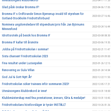
Innesäsongens klubbrekord!
2023-04-17 17:20
Glad påsk önskar Bromma IF!
2023-04-06 17:05
Bromma IF:s Ordförande Simon Bjernerup invald till styrelsen för
2023-03-27 16:46
Gotland-Stockholm Friidrottsförbund
Nominera ungdomsledare till stipendium/pris från Jan Björnums
2023-03-24 16:44
Minnesfond
Idrottsroteln på besök hos Bromma IF
2023-03-08 08:30
Bromma IF kallar till årsmöte
2023-03-06 19:35
Jobba på Friidrottsskolan i sommar!
2023-02-21 11:47
Sista chansen! Friidrottsskolan 2023
2023-02-09 09:00
Fina resultat under Luciaspelen
2023-01-26 12:15
Renovering av Gula Villan
2023-01-24 14:04
God Jul & Gott Nytt År!
2022-12-22 11:55
Friidrottsskolan söker trainees inför sommaren 2023!
2022-12-05 17:21
Utesäsongens klubbrekord är inne!
2022-10-31 18:00
Klubbmästerskap med fina prestationer, ärevarv, tårta & medaljer!
2022-10-31 10:45
Friidrottsskolans höstlovsläger är tyvärr INSTÄLLT
2022-10-26 01:26