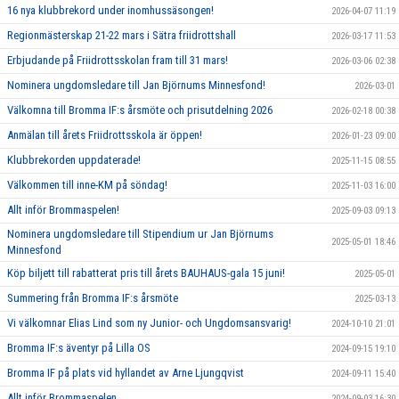
16 nya klubbrekord under inomhussäsongen!
2026-04-07 11:19
Regionmästerskap 21-22 mars i Sätra friidrottshall
2026-03-17 11:53
Erbjudande på Friidrottsskolan fram till 31 mars!
2026-03-06 02:38
Nominera ungdomsledare till Jan Björnums Minnesfond!
2026-03-01
Välkomna till Bromma IF:s årsmöte och prisutdelning 2026
2026-02-18 00:38
Anmälan till årets Friidrottsskola är öppen!
2026-01-23 09:00
Klubbrekorden uppdaterade!
2025-11-15 08:55
Välkommen till inne-KM på söndag!
2025-11-03 16:00
Allt inför Brommaspelen!
2025-09-03 09:13
Nominera ungdomsledare till Stipendium ur Jan Björnums
2025-05-01 18:46
Minnesfond
Köp biljett till rabatterat pris till årets BAUHAUS-gala 15 juni!
2025-05-01
Summering från Bromma IF:s årsmöte
2025-03-13
Vi välkomnar Elias Lind som ny Junior- och Ungdomsansvarig!
2024-10-10 21:01
Bromma IF:s äventyr på Lilla OS
2024-09-15 19:10
Bromma IF på plats vid hyllandet av Arne Ljungqvist
2024-09-11 15:40
Allt inför Brommaspelen
2024-09-03 16:30