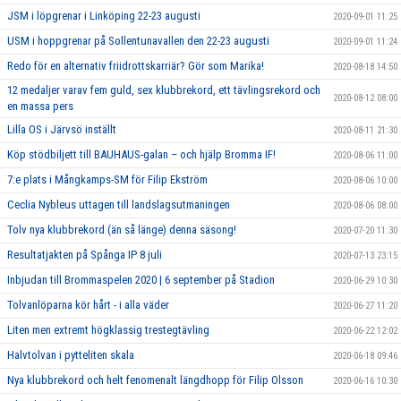
JSM i löpgrenar i Linköping 22-23 augusti
2020-09-01 11:25
USM i hoppgrenar på Sollentunavallen den 22-23 augusti
2020-09-01 11:24
Redo för en alternativ friidrottskarriär? Gör som Marika!
2020-08-18 14:50
12 medaljer varav fem guld, sex klubbrekord, ett tävlingsrekord och
2020-08-12 08:00
en massa pers
Lilla OS i Järvsö inställt
2020-08-11 21:30
Köp stödbiljett till BAUHAUS-galan – och hjälp Bromma IF!
2020-08-06 11:00
7:e plats i Mångkamps-SM för Filip Ekström
2020-08-06 10:00
Ceclia Nybleus uttagen till landslagsutmaningen
2020-08-06 08:00
Tolv nya klubbrekord (än så länge) denna säsong!
2020-07-20 11:30
Resultatjakten på Spånga IP 8 juli
2020-07-13 23:15
Inbjudan till Brommaspelen 2020 | 6 september på Stadion
2020-06-29 10:30
Tolvanlöparna kör hårt - i alla väder
2020-06-27 11:20
Liten men extremt högklassig trestegtävling
2020-06-22 12:02
Halvtolvan i pytteliten skala
2020-06-18 09:46
Nya klubbrekord och helt fenomenalt längdhopp för Filip Olsson
2020-06-16 10:30