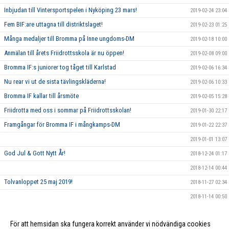
Inbjudan till Vintersportspelen i Nyköping 23 mars!
2019-02-24 23:04
Fem BIF:are uttagna till distriktslaget!
2019-02-23 01:25
Många medaljer till Bromma på Inne ungdoms-DM
2019-02-18 10:00
Anmälan till årets Friidrottsskola är nu öppen!
2019-02-08 09:00
Bromma IF:s juniorer tog tåget till Karlstad
2019-02-06 16:34
Nu rear vi ut de sista tävlingskläderna!
2019-02-06 10:33
Bromma IF kallar till årsmöte
2019-02-05 15:28
Friidrotta med oss i sommar på Friidrottsskolan!
2019-01-30 22:17
Framgångar för Bromma IF i mångkamps-DM
2019-01-22 22:37
2019-01-01 13:07
God Jul & Gott Nytt År!
2018-12-24 01:17
2018-12-14 00:44
Tolvanloppet 25 maj 2019!
2018-11-27 02:34
2018-11-14 00:50
Bromma IF kallar till årsmöte
2018-02-28 13:40
För att hemsidan ska fungera korrekt använder vi nödvändiga cookies
Fyra Distriktsmästare för Bromma IF på IUDM 2018
2018-02-28 13:37