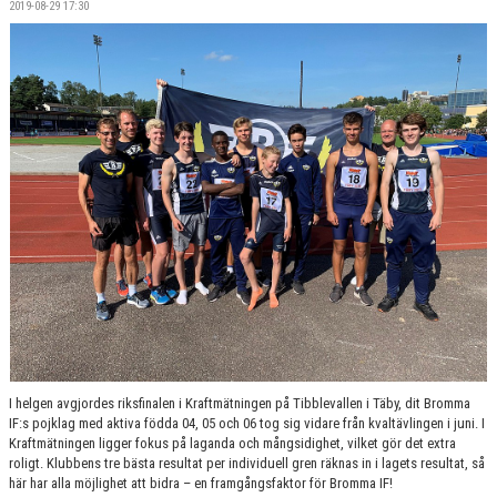
2019-08-29 17:30
I helgen avgjordes riksfinalen i Kraftmätningen på Tibblevallen i Täby, dit Bromma
IF:s pojklag med aktiva födda 04, 05 och 06 tog sig vidare från kvaltävlingen i juni. I
Kraftmätningen ligger fokus på laganda och mångsidighet, vilket gör det extra
roligt. Klubbens tre bästa resultat per individuell gren räknas in i lagets resultat, så
här har alla möjlighet att bidra – en framgångsfaktor för Bromma IF!