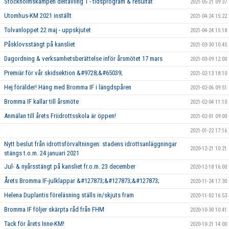
Stockholmskampen deltävling 1 - tidsprogram & resultat
2021-05-21 09:37
Utomhus-KM 2021 inställt
2021-04-24 15:22
Tolvanloppet 22 maj - uppskjutet
2021-04-24 15:18
Påsklovsstängt på kansliet
2021-03-30 10:45
Dagordning & verksamhetsberättelse inför årsmötet 17 mars
2021-03-09 12:00
Premiär för vår skidsektion &#9728;&#65039;
2021-02-13 18:10
Hej förälder! Häng med Bromma IF i längdspåren
2021-02-06 09:51
Bromma IF kallar till årsmöte
2021-02-04 11:10
Anmälan till årets Friidrottsskola är öppen!
2021-02-01 09:00
2021-01-22 17:16
Nytt beslut från idrottsförvaltningen: stadens idrottsanläggningar
2020-12-21 10:21
stängs t.o.m. 24 januari 2021
Jul- & nyårsstängt på kansliet fr.o.m. 23 december
2020-12-18 16:00
Årets Bromma IF-julklappar &#127873;&#127873;&#127873;
2020-11-24 17:30
Helena Duplantis föreläsning ställs in/skjuts fram
2020-11-02 16:53
Bromma IF följer skärpta råd från FHM
2020-10-30 10:41
Tack för årets Inne-KM!
2020-10-21 14:00