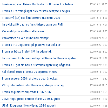
Föreläsning med Helena Duplantis för Bromma IF:s ledare
2020-10-21 09:00
Bromma IF:s framgångar blev förstasidesnyhet i helgen
2020-10-19 15:00
Trettiotvå (32!) nya klubbrekord utomhus 2020
2020-10-19 14:07
Inne-KM på lördag: nu finns tidsprogram och PM!
2020-10-14 17:04
Vår kaststjärna mötte ståhlmannen
2020-10-09 12:30
Välkommen till vårt klubbmästerskap!
2020-09-28 21:50
Bromma IF:s ungdomar på plats 9 i SM-pokalen!
2020-09-26 12:00
Brommas bästa Stafett SM i modern tid!
2020-09-22 18:00
Improviserat klubbmästerskap i 400m under Brommaspelen
2020-09-22 11:54
Bromma IF gör sin bästa Kraftmätningstävling någonsin
2020-09-22 10:03
Kallelse till extra årsmöte 29 september 2020
2020-09-14 12:02
Brommaspelen 2020 - vi gjorde det i år också!
2020-09-11 12:30
Viktig information inför Brommaspelen på söndag
2020-09-02 22:10
Brommas juniorer briljerade i USM/JSM!
2020-09-01 11:55
JSM i hoppgrenar i Kristinehamn 29-30 augusti
2020-09-01 11:27
USM i löpgrenar i Norrköping 29-30 augusti
2020-09-01 11:26