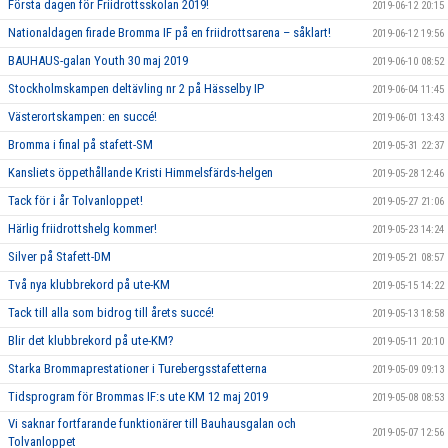
Första dagen för Friidrottsskolan 2019!
2019-06-12 20:15
Nationaldagen firade Bromma IF på en friidrottsarena – såklart!
2019-06-12 19:56
BAUHAUS-galan Youth 30 maj 2019
2019-06-10 08:52
Stockholmskampen deltävling nr 2 på Hässelby IP
2019-06-04 11:45
Västerortskampen: en succé!
2019-06-01 13:43
Bromma i final på stafett-SM
2019-05-31 22:37
Kansliets öppethållande Kristi Himmelsfärds-helgen
2019-05-28 12:46
Tack för i år Tolvanloppet!
2019-05-27 21:06
Härlig friidrottshelg kommer!
2019-05-23 14:24
Silver på Stafett-DM
2019-05-21 08:57
Två nya klubbrekord på ute-KM
2019-05-15 14:22
Tack till alla som bidrog till årets succé!
2019-05-13 18:58
Blir det klubbrekord på ute-KM?
2019-05-11 20:10
Starka Brommaprestationer i Turebergsstafetterna
2019-05-09 09:13
Tidsprogram för Brommas IF:s ute KM 12 maj 2019
2019-05-08 08:53
Vi saknar fortfarande funktionärer till Bauhausgalan och
2019-05-07 12:56
Tolvanloppet