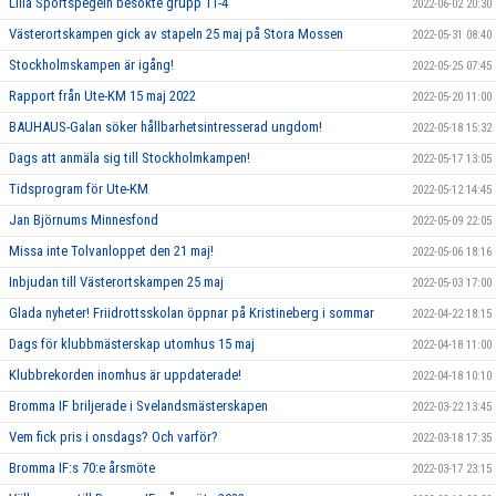
Lilla Sportspegeln besökte grupp 11-4
2022-06-02 20:30
Västerortskampen gick av stapeln 25 maj på Stora Mossen
2022-05-31 08:40
Stockholmskampen är igång!
2022-05-25 07:45
Rapport från Ute-KM 15 maj 2022
2022-05-20 11:00
BAUHAUS-Galan söker hållbarhetsintresserad ungdom!
2022-05-18 15:32
Dags att anmäla sig till Stockholmkampen!
2022-05-17 13:05
Tidsprogram för Ute-KM
2022-05-12 14:45
Jan Björnums Minnesfond
2022-05-09 22:05
Missa inte Tolvanloppet den 21 maj!
2022-05-06 18:16
Inbjudan till Västerortskampen 25 maj
2022-05-03 17:00
Glada nyheter! Friidrottsskolan öppnar på Kristineberg i sommar
2022-04-22 18:15
Dags för klubbmästerskap utomhus 15 maj
2022-04-18 11:00
Klubbrekorden inomhus är uppdaterade!
2022-04-18 10:10
Bromma IF briljerade i Svelandsmästerskapen
2022-03-22 13:45
Vem fick pris i onsdags? Och varför?
2022-03-18 17:35
Bromma IF:s 70:e årsmöte
2022-03-17 23:15