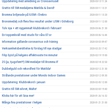
Uppdatering med anledning av Cronoaviruset
2020-03-13 11:24
Grattis till SM-medaljerna Matilda & David!
2020-03-11 13:21
Bromma briljerade på IUSM i Örebro
2020-03-11 13:20
Bronsmedalj och flera fina resultat under IJSM i Göteborg
2020-03-11 12:00
Tolv nya + ett nygammalt klubbrekord i februari!
2020-03-06 21:30
En toppenkväll med studs för våra 07:or
2020-03-06 16:44
Information gällande coronavirus och träning
2020-03-03 09:47
Verksamhetsberättelse & förslag till nya stadgar
2020-02-25 17:42
Filip bjöd på helgens effektivaste tre minuter
2020-02-19 19:00
25 (ja, tjugofem!!!) DM-medaljer till Bromma IF
2020-02-18 22:50
Dubbelguld och rekordfest för Matilda!
2020-02-12 21:30
Strålande prestationer under Mondo Indoor Games
2020-02-12 09:30
Uppdatering: Klubbrekord i januari
2020-02-05 12:00
Grattis till SM-silvret, Malte!
2020-02-03 19:40
Klicka här för att läsa mer!
2020-01-26 16:32
Många fina prestationer i helgen
2020-01-21 21:00