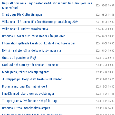
Dags att nominera ungdomsledare till stipendium från Jan Björnums
2024-03-15 16:07
Minnesfond
Snart dags för Kraftmätningen
2024-03-08 14:55
Välkomna till Bromma IF:s årsmöte och prisutdelning 2024
2024-03-05 12:00
Välkomna till Friidrottsskolan 2024!
2024-02-22 09:00
Bromma IF söker huvudtränare för våra juniorer
2024-02-08 18:00
Information gällande kansli och kontakt med föreningen
2024-01-08 10:00
Nytt år - nyheter gällande kansli, tävlingar m.m
2024-01-04 10:00
Grattis till pensionen Frej!
2023-12-22 09:15
God Jul och Gott nytt år önskar Bromma IF!
2023-12-20 09:00
Medaljregn, rekord och stjärnglans!
2023-12-16 18:05
Julklappstips! Hög tid att beställa BIF-kläder
2023-12-11 19:20
Bromma anordnar Kraftmätningen!
2023-12-01 16:30
Inne-KM med rekord och uppvaktningar
2023-11-29 11:35
Tidsprogram & PM för Inne-KM på lördag
2023-11-14 15:00
Bromma IF trea i Stockholmskampen
2023-11-14 14:35