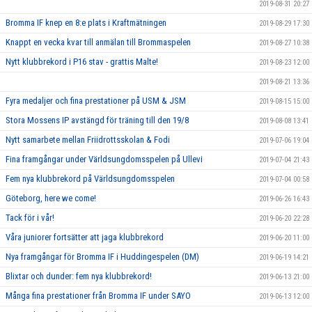
2019-08-31 20:27
Bromma IF knep en 8:e plats i Kraftmätningen
2019-08-29 17:30
Knappt en vecka kvar till anmälan till Brommaspelen
2019-08-27 10:38
Nytt klubbrekord i P16 stav - grattis Malte!
2019-08-23 12:00
2019-08-21 13:36
Fyra medaljer och fina prestationer på USM & JSM
2019-08-15 15:00
Stora Mossens IP avstängd för träning till den 19/8
2019-08-08 13:41
Nytt samarbete mellan Friidrottsskolan & Fodi
2019-07-06 19:04
Fina framgångar under Världsungdomsspelen på Ullevi
2019-07-04 21:43
Fem nya klubbrekord på Världsungdomsspelen
2019-07-04 00:58
Göteborg, here we come!
2019-06-26 16:43
Tack för i vår!
2019-06-20 22:28
Våra juniorer fortsätter att jaga klubbrekord
2019-06-20 11:00
Nya framgångar för Bromma IF i Huddingespelen (DM)
2019-06-19 14:21
Blixtar och dunder: fem nya klubbrekord!
2019-06-13 21:00
Många fina prestationer från Bromma IF under SAYO
2019-06-13 12:00