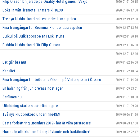
Filip Olsson briljerade på Quality Hotel games i Växjö
2020-01-21 00:15
Boka in vårt årsmöte: 17 mars kl 18.30
2020-01-16 17:30
Tre nya klubbrekord sattes under Luciaspelen
2019-12-19 12:00
Fina framgångar för Bromma IF under Luciaspelen
2019-12-17 13:50
Julkul på Julklappsspelen i Eskilstuna!
2019-12-11 20:10
Dubbla klubbrekord för Filip Olsson
2019-12-11 16:30
2019-12-01 12:40
Det går bra nu!
2019-11-22 16:00
Kansliet
2019-11-22 10:04
Fina framgångar för bröderna Olsson på Vinterspelen i Örebro
2019-11-21 14:20
En hälsning från juniorernas höstläger
2019-11-09 23:01
Se filmen nu!
2019-11-01 18:38
Utbildning starters och eltidtagare
2019-11-01 09:20
Två nya klubbrekord under Inne-KM!
2019-10-26 11:50
Bästa förbättring utomhus 2019 - här är våra pristagare!
2019-10-23 17:00
Hurra för alla klubbmästare, tävlande och funktionärer!
2019-10-22 22:47