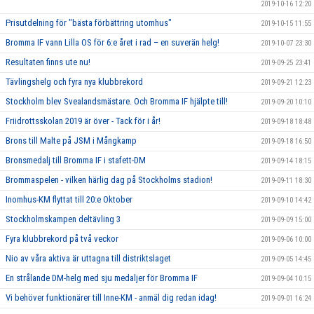
2019-10-16 12:20
Prisutdelning för "bästa förbättring utomhus"
2019-10-15 11:55
Bromma IF vann Lilla OS för 6:e året i rad – en suverän helg!
2019-10-07 23:30
Resultaten finns ute nu!
2019-09-25 23:41
Tävlingshelg och fyra nya klubbrekord
2019-09-21 12:23
Stockholm blev Svealandsmästare. Och Bromma IF hjälpte till!
2019-09-20 10:10
Friidrottsskolan 2019 är över - Tack för i år!
2019-09-18 18:48
Brons till Malte på JSM i Mångkamp
2019-09-18 16:50
Bronsmedalj till Bromma IF i stafett-DM
2019-09-14 18:15
Brommaspelen - vilken härlig dag på Stockholms stadion!
2019-09-11 18:30
Inomhus-KM flyttat till 20:e Oktober
2019-09-10 14:42
Stockholmskampen deltävling 3
2019-09-09 15:00
Fyra klubbrekord på två veckor
2019-09-06 10:00
Nio av våra aktiva är uttagna till distriktslaget
2019-09-05 14:45
En strålande DM-helg med sju medaljer för Bromma IF
2019-09-04 10:15
Vi behöver funktionärer till Inne-KM - anmäl dig redan idag!
2019-09-01 16:24