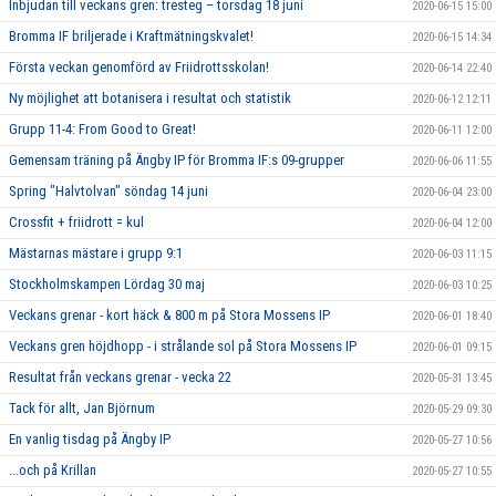
Inbjudan till veckans gren: tresteg – torsdag 18 juni
2020-06-15 15:00
Bromma IF briljerade i Kraftmätningskvalet!
2020-06-15 14:34
Första veckan genomförd av Friidrottsskolan!
2020-06-14 22:40
Ny möjlighet att botanisera i resultat och statistik
2020-06-12 12:11
Grupp 11-4: From Good to Great!
2020-06-11 12:00
Gemensam träning på Ängby IP för Bromma IF:s 09-grupper
2020-06-06 11:55
Spring "Halvtolvan" söndag 14 juni
2020-06-04 23:00
Crossfit + friidrott = kul
2020-06-04 12:00
Mästarnas mästare i grupp 9:1
2020-06-03 11:15
Stockholmskampen Lördag 30 maj
2020-06-03 10:25
Veckans grenar - kort häck & 800 m på Stora Mossens IP
2020-06-01 18:40
Veckans gren höjdhopp - i strålande sol på Stora Mossens IP
2020-06-01 09:15
Resultat från veckans grenar - vecka 22
2020-05-31 13:45
Tack för allt, Jan Björnum
2020-05-29 09:30
En vanlig tisdag på Ängby IP
2020-05-27 10:56
...och på Krillan
2020-05-27 10:55