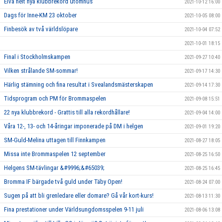
Elva helt nya klubbrekord utomhus
2021-10-12 16:00
Dags för Inne-KM 23 oktober
2021-10-05 08:00
Finbesök av två världslöpare
2021-10-04 07:52
2021-10-01 18:15
Final i Stockholmskampen
2021-09-27 10:40
Vilken strålande SM-sommar!
2021-09-17 14:30
Härlig stämning och fina resultat i Svealandsmästerskapen
2021-09-14 17:30
Tidsprogram och PM för Brommaspelen
2021-09-08 15:51
22 nya klubbrekord - Grattis till alla rekordhållare!
2021-09-04 14:00
Våra 12-, 13- och 14-åringar imponerade på DM i helgen
2021-09-01 19:20
SM-Guld-Melina uttagen till Finnkampen
2021-08-27 18:05
Missa inte Brommaspelen 12 september
2021-08-25 16:50
Helgens SM-tävlingar &#9996;&#65039;
2021-08-25 16:45
Bromma IF bärgade två guld under Täby Open!
2021-08-24 07:00
Sugen på att bli grenledare eller domare? Gå vår kort-kurs!
2021-08-13 11:30
Fina prestationer under Världsungdomsspelen 9-11 juli
2021-08-06 13:08