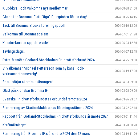
Klubbkväll och välkomna nya medlemmar!
2024-08-28 21:00
Chans för Bromma IF att ”äga” Djurgården för en dag!
2024-08-25 14:15
Tack till Bromma Blocks föreningspool!
2024-08-10 12:00
Välkomna till Brommaspelen!
2024-07-01 21:20
Klubbrekorden uppdaterade!
2024-06-03 12:30
Tävlingsdags!
2024-04-27 12:45
Extra årsmöte Gotland-Stockholms Friidrottsförbund 2024
2024-04-25 09:00
Vi välkomnar Michael Pettersson som ny kansli och-
2024-04-19 17:00
verksamhetsansvarig!
Snart börjar utomhussäsongen!
2024-04-03 09:00
Glad påsk önskar Bromma IF
2024-03-28 09:00
Svenska Friidrottsförbundets Förbundsårsmöte 2024
2024-03-26 23:07
Summering av Stadionklubbarnas föreningsstämma 2024
2024-03-22 22:48
Rapport från Gotland-Stockholms Friidrottsförbunds årsmöte 2024
2024-03-21 11:44
Kraftmätningen!
2024-03-20 00:20
Summering från Bromma IF:s årsmöte 2024 den 12 mars
2024-03-19 11:29