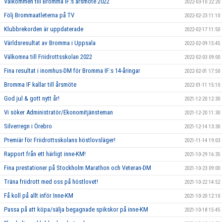
Välkommen till Bromma IF:s årsmöte 2022
2022-03-10 22:20
Följ Brommaatleterna på TV
2022-02-23 11:10
Klubbrekorden är uppdaterade
2022-02-17 11:50
Världsresultat av Bromma i Uppsala
2022-02-09 15:45
Välkomna till Friidrottsskolan 2022
2022-02-03 09:00
Fina resultat i inomhus-DM för Bromma IF:s 14-åringar
2022-02-01 17:50
Bromma IF kallar till årsmöte
2022-01-11 15:10
God jul & gott nytt år!
2021-12-20 12:30
Vi söker Administratör/Ekonomitjänsteman
2021-12-20 11:30
Silverregn i Örebro
2021-12-14 13:30
Premiär för Friidrottsskolans höstlovsläger!
2021-11-14 19:03
Rapport från ett härligt inne-KM!
2021-10-29 16:35
Fina prestationer på Stockholm Marathon och Veteran-DM
2021-10-23 09:00
Träna friidrott med oss på höstlovet!
2021-10-22 14:52
Få koll på allt inför Inne-KM
2021-10-20 12:10
Passa på att köpa/sälja begagnade spikskor på inne-KM
2021-10-18 15:45