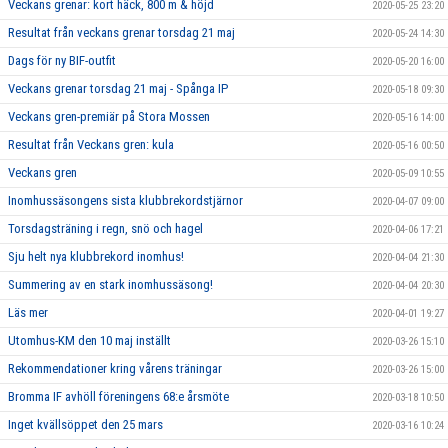
Veckans grenar: kort häck, 800 m & höjd
2020-05-25 23:20
Resultat från veckans grenar torsdag 21 maj
2020-05-24 14:30
Dags för ny BIF-outfit
2020-05-20 16:00
Veckans grenar torsdag 21 maj - Spånga IP
2020-05-18 09:30
Veckans gren-premiär på Stora Mossen
2020-05-16 14:00
Resultat från Veckans gren: kula
2020-05-16 00:50
Veckans gren
2020-05-09 10:55
Inomhussäsongens sista klubbrekordstjärnor
2020-04-07 09:00
Torsdagsträning i regn, snö och hagel
2020-04-06 17:21
Sju helt nya klubbrekord inomhus!
2020-04-04 21:30
Summering av en stark inomhussäsong!
2020-04-04 20:30
Läs mer
2020-04-01 19:27
Utomhus-KM den 10 maj inställt
2020-03-26 15:10
Rekommendationer kring vårens träningar
2020-03-26 15:00
Bromma IF avhöll föreningens 68:e årsmöte
2020-03-18 10:50
Inget kvällsöppet den 25 mars
2020-03-16 10:24