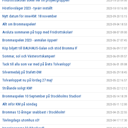
Friidrottsskolan söker fler till projektgruppen!
2023-10-20 09:00
Höstlovsläger 2023 - tyvärr inställt
2023-10-10 16:00
Nytt datum för inne-KM: 18 november
2023-09-20 15:15
Allt om Brommaspelen!
2023-09-04 18:53
Avsluta sommaren på topp med Friidrottskolan!
2023-08-07 09:00
Brommaspelen 2023 - anmälan öppen!
2023-06-27 07:45
Köp biljett till BAUHAUS-Galan och stöd Bromma IF
2023-06-09 17:07
Sommar, sol och Västerortskampen!
2023-06-09 09:57
Tack till alla som var med på årets Tolvanlopp!
2023-06-01 09:08
Silvermedalj på Stafett-DM
2023-05-29 18:45
Tolvanloppet nu på lördag 27 maj!
2023-05-22 16:57
Strålande soligt KM!
2023-05-22 12:12
Brommaspelen 10 September på Stockholms Stadion!
2023-05-14 18:39
Allt inför KM på söndag
2023-05-11 12:00
Brommas 12-åringar snabbast i Stockholm!
2023-04-25 22:55
Tävlingdags utomhus x3!
2023-04-17 17:30