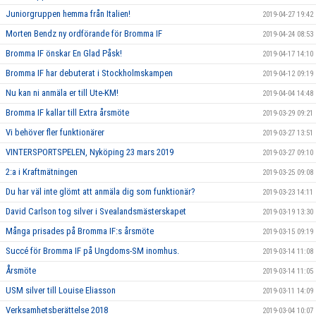
Juniorgruppen hemma från Italien!
2019-04-27 19:42
Morten Bendz ny ordförande för Bromma IF
2019-04-24 08:53
Bromma IF önskar En Glad Påsk!
2019-04-17 14:10
Bromma IF har debuterat i Stockholmskampen
2019-04-12 09:19
Nu kan ni anmäla er till Ute-KM!
2019-04-04 14:48
Bromma IF kallar till Extra årsmöte
2019-03-29 09:21
Vi behöver fler funktionärer
2019-03-27 13:51
VINTERSPORTSPELEN, Nyköping 23 mars 2019
2019-03-27 09:10
2:a i Kraftmätningen
2019-03-25 09:08
Du har väl inte glömt att anmäla dig som funktionär?
2019-03-23 14:11
David Carlson tog silver i Svealandsmästerskapet
2019-03-19 13:30
Många prisades på Bromma IF:s årsmöte
2019-03-15 09:19
Succé för Bromma IF på Ungdoms-SM inomhus.
2019-03-14 11:08
Årsmöte
2019-03-14 11:05
USM silver till Louise Eliasson
2019-03-11 14:09
Verksamhetsberättelse 2018
2019-03-04 10:07