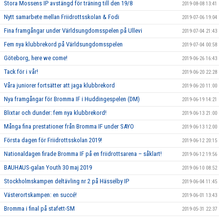
Stora Mossens IP avstängd för träning till den 19/8
2019-08-08 13:41
Nytt samarbete mellan Friidrottsskolan & Fodi
2019-07-06 19:04
Fina framgångar under Världsungdomsspelen på Ullevi
2019-07-04 21:43
Fem nya klubbrekord på Världsungdomsspelen
2019-07-04 00:58
Göteborg, here we come!
2019-06-26 16:43
Tack för i vår!
2019-06-20 22:28
Våra juniorer fortsätter att jaga klubbrekord
2019-06-20 11:00
Nya framgångar för Bromma IF i Huddingespelen (DM)
2019-06-19 14:21
Blixtar och dunder: fem nya klubbrekord!
2019-06-13 21:00
Många fina prestationer från Bromma IF under SAYO
2019-06-13 12:00
Första dagen för Friidrottsskolan 2019!
2019-06-12 20:15
Nationaldagen firade Bromma IF på en friidrottsarena – såklart!
2019-06-12 19:56
BAUHAUS-galan Youth 30 maj 2019
2019-06-10 08:52
Stockholmskampen deltävling nr 2 på Hässelby IP
2019-06-04 11:45
Västerortskampen: en succé!
2019-06-01 13:43
Bromma i final på stafett-SM
2019-05-31 22:37