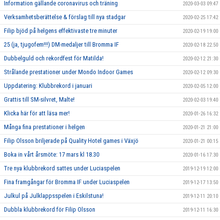
Information gällande coronavirus och träning
2020-03-03 09:47
Verksamhetsberättelse & förslag till nya stadgar
2020-02-25 17:42
Filip bjöd på helgens effektivaste tre minuter
2020-02-19 19:00
25 (ja, tjugofem!!!) DM-medaljer till Bromma IF
2020-02-18 22:50
Dubbelguld och rekordfest för Matilda!
2020-02-12 21:30
Strålande prestationer under Mondo Indoor Games
2020-02-12 09:30
Uppdatering: Klubbrekord i januari
2020-02-05 12:00
Grattis till SM-silvret, Malte!
2020-02-03 19:40
Klicka här för att läsa mer!
2020-01-26 16:32
Många fina prestationer i helgen
2020-01-21 21:00
Filip Olsson briljerade på Quality Hotel games i Växjö
2020-01-21 00:15
Boka in vårt årsmöte: 17 mars kl 18.30
2020-01-16 17:30
Tre nya klubbrekord sattes under Luciaspelen
2019-12-19 12:00
Fina framgångar för Bromma IF under Luciaspelen
2019-12-17 13:50
Julkul på Julklappsspelen i Eskilstuna!
2019-12-11 20:10
Dubbla klubbrekord för Filip Olsson
2019-12-11 16:30