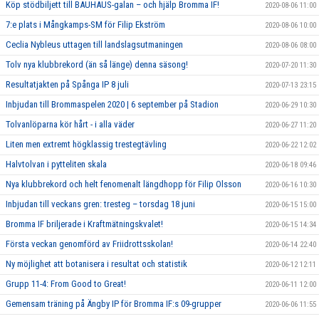
Köp stödbiljett till BAUHAUS-galan – och hjälp Bromma IF!
2020-08-06 11:00
7:e plats i Mångkamps-SM för Filip Ekström
2020-08-06 10:00
Ceclia Nybleus uttagen till landslagsutmaningen
2020-08-06 08:00
Tolv nya klubbrekord (än så länge) denna säsong!
2020-07-20 11:30
Resultatjakten på Spånga IP 8 juli
2020-07-13 23:15
Inbjudan till Brommaspelen 2020 | 6 september på Stadion
2020-06-29 10:30
Tolvanlöparna kör hårt - i alla väder
2020-06-27 11:20
Liten men extremt högklassig trestegtävling
2020-06-22 12:02
Halvtolvan i pytteliten skala
2020-06-18 09:46
Nya klubbrekord och helt fenomenalt längdhopp för Filip Olsson
2020-06-16 10:30
Inbjudan till veckans gren: tresteg – torsdag 18 juni
2020-06-15 15:00
Bromma IF briljerade i Kraftmätningskvalet!
2020-06-15 14:34
Första veckan genomförd av Friidrottsskolan!
2020-06-14 22:40
Ny möjlighet att botanisera i resultat och statistik
2020-06-12 12:11
Grupp 11-4: From Good to Great!
2020-06-11 12:00
Gemensam träning på Ängby IP för Bromma IF:s 09-grupper
2020-06-06 11:55