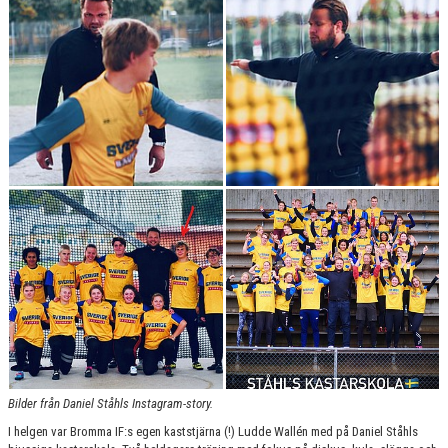
Bilder från Daniel Ståhls Instagram-story.
I helgen var Bromma IF:s egen kaststjärna (!) Ludde Wallén med på Daniel Ståhls