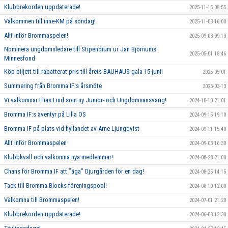
Klubbrekorden uppdaterade!
2025-11-15 08:55
Välkommen till inne-KM på söndag!
2025-11-03 16:00
Allt inför Brommaspelen!
2025-09-03 09:13
Nominera ungdomsledare till Stipendium ur Jan Björnums
2025-05-01 18:46
Minnesfond
Köp biljett till rabatterat pris till årets BAUHAUS-gala 15 juni!
2025-05-01
Summering från Bromma IF:s årsmöte
2025-03-13
Vi välkomnar Elias Lind som ny Junior- och Ungdomsansvarig!
2024-10-10 21:01
Bromma IF:s äventyr på Lilla OS
2024-09-15 19:10
Bromma IF på plats vid hyllandet av Arne Ljungqvist
2024-09-11 15:40
Allt inför Brommaspelen
2024-09-03 16:30
Klubbkväll och välkomna nya medlemmar!
2024-08-28 21:00
Chans för Bromma IF att ”äga” Djurgården för en dag!
2024-08-25 14:15
Tack till Bromma Blocks föreningspool!
2024-08-10 12:00
Välkomna till Brommaspelen!
2024-07-01 21:20
Klubbrekorden uppdaterade!
2024-06-03 12:30