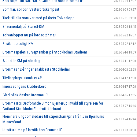
Köp biljett till BAUHAUS-Galan och stöd Bromma IF
2023-06-09 17:07
Sommar, sol och Västerortskampen!
2023-06-09 09:57
Tack till alla som var med på årets Tolvanlopp!
2023-06-01 09:08
Silvermedalj på Stafett-DM
2023-05-29 18:45
Tolvanloppet nu på lördag 27 maj!
2023-05-22 16:57
Strålande soligt KM!
2023-05-22 12:12
Brommaspelen 10 September på Stockholms Stadion!
2023-05-14 18:39
Allt inför KM på söndag
2023-05-11 12:00
Brommas 12-åringar snabbast i Stockholm!
2023-04-25 22:55
Tävlingdags utomhus x3!
2023-04-17 17:30
Innesäsongens klubbrekord!
2023-04-17 17:20
Glad påsk önskar Bromma IF!
2023-04-06 17:05
Bromma IF:s Ordförande Simon Bjernerup invald till styrelsen för
2023-03-27 16:46
Gotland-Stockholm Friidrottsförbund
Nominera ungdomsledare till stipendium/pris från Jan Björnums
2023-03-24 16:44
Minnesfond
Idrottsroteln på besök hos Bromma IF
2023-03-08 08:30