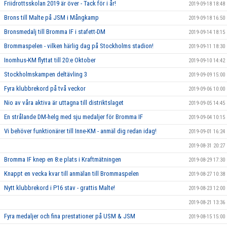
Friidrottsskolan 2019 är över - Tack för i år!
2019-09-18 18:48
Brons till Malte på JSM i Mångkamp
2019-09-18 16:50
Bronsmedalj till Bromma IF i stafett-DM
2019-09-14 18:15
Brommaspelen - vilken härlig dag på Stockholms stadion!
2019-09-11 18:30
Inomhus-KM flyttat till 20:e Oktober
2019-09-10 14:42
Stockholmskampen deltävling 3
2019-09-09 15:00
Fyra klubbrekord på två veckor
2019-09-06 10:00
Nio av våra aktiva är uttagna till distriktslaget
2019-09-05 14:45
En strålande DM-helg med sju medaljer för Bromma IF
2019-09-04 10:15
Vi behöver funktionärer till Inne-KM - anmäl dig redan idag!
2019-09-01 16:24
2019-08-31 20:27
Bromma IF knep en 8:e plats i Kraftmätningen
2019-08-29 17:30
Knappt en vecka kvar till anmälan till Brommaspelen
2019-08-27 10:38
Nytt klubbrekord i P16 stav - grattis Malte!
2019-08-23 12:00
2019-08-21 13:36
Fyra medaljer och fina prestationer på USM & JSM
2019-08-15 15:00