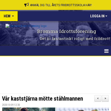
ANMÄL DIG TILL ÅRETS FRIIDROTTSSKOLA HÄR!
HEM
LOGGA IN
Bromma Idrottsförening
Det är fantastiskt roligt med friidrott!
HEM
Vår kaststjärna mötte ståhlmannen
<
>
2020-10-09 12:30