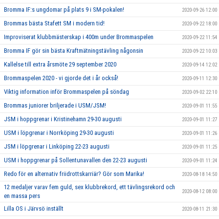
Bromma IF:s ungdomar på plats 9 i SM-pokalen!
2020-09-26 12:00
Brommas bästa Stafett SM i modern tid!
2020-09-22 18:00
Improviserat klubbmästerskap i 400m under Brommaspelen
2020-09-22 11:54
Bromma IF gör sin bästa Kraftmätningstävling någonsin
2020-09-22 10:03
Kallelse till extra årsmöte 29 september 2020
2020-09-14 12:02
Brommaspelen 2020 - vi gjorde det i år också!
2020-09-11 12:30
Viktig information inför Brommaspelen på söndag
2020-09-02 22:10
Brommas juniorer briljerade i USM/JSM!
2020-09-01 11:55
JSM i hoppgrenar i Kristinehamn 29-30 augusti
2020-09-01 11:27
USM i löpgrenar i Norrköping 29-30 augusti
2020-09-01 11:26
JSM i löpgrenar i Linköping 22-23 augusti
2020-09-01 11:25
USM i hoppgrenar på Sollentunavallen den 22-23 augusti
2020-09-01 11:24
Redo för en alternativ friidrottskarriär? Gör som Marika!
2020-08-18 14:50
12 medaljer varav fem guld, sex klubbrekord, ett tävlingsrekord och
2020-08-12 08:00
en massa pers
Lilla OS i Järvsö inställt
2020-08-11 21:30