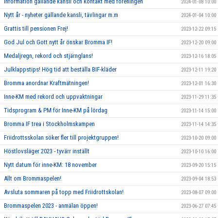
Information gällande kansli och kontakt med föreningen
2024-01-08 10:00
Nytt år - nyheter gällande kansli, tävlingar m.m
2024-01-04 10:00
Grattis till pensionen Frej!
2023-12-22 09:15
God Jul och Gott nytt år önskar Bromma IF!
2023-12-20 09:00
Medaljregn, rekord och stjärnglans!
2023-12-16 18:05
Julklappstips! Hög tid att beställa BIF-kläder
2023-12-11 19:20
Bromma anordnar Kraftmätningen!
2023-12-01 16:30
Inne-KM med rekord och uppvaktningar
2023-11-29 11:35
Tidsprogram & PM för Inne-KM på lördag
2023-11-14 15:00
Bromma IF trea i Stockholmskampen
2023-11-14 14:35
Friidrottsskolan söker fler till projektgruppen!
2023-10-20 09:00
Höstlovsläger 2023 - tyvärr inställt
2023-10-10 16:00
Nytt datum för inne-KM: 18 november
2023-09-20 15:15
Allt om Brommaspelen!
2023-09-04 18:53
Avsluta sommaren på topp med Friidrottskolan!
2023-08-07 09:00
Brommaspelen 2023 - anmälan öppen!
2023-06-27 07:45