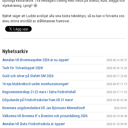
bjussiga kastarskola. Två heldagars träning med fokus på diskus, kula, slägga och
styrketräning. Lyxigt! 🤩
Ryktet säger att Ludde avslöjat alla sina bästa tekniktips, så nu kan vi förvänta oss
ännu större stordåd av ståhlmannen framöver...
Nyhetsarkiv
Anmälan till Brommaspelen 2026 är nu öppen!
2026-06-16 00:27
Tack för Tolvanloppet 2026!
2026-05-25 15:20
Guld och silver på Stafett-SM 2026
2026-05-17 22:40
16 nya klubbrekord under inomhussäsongen!
2026-04-07 11:19
Regionmästerskap 21-22 mars i Sätra friidrottshall
2026-03-17 11:53
Erbjudande på Friidrottsskolan fram till 31 mars!
2026-03-06 02:38
Nominera ungdomsledare till Jan Björnums Minnesfond!
2026-03-01
Välkomna till Bromma IF:s årsmöte och prisutdelning 2026
2026-02-18 00:38
Anmälan till årets Friidrottsskola är öppen!
2026-01-23 09:00