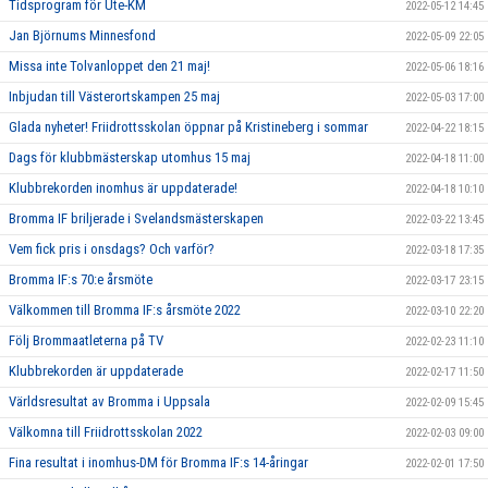
Tidsprogram för Ute-KM
2022-05-12 14:45
Jan Björnums Minnesfond
2022-05-09 22:05
Missa inte Tolvanloppet den 21 maj!
2022-05-06 18:16
Inbjudan till Västerortskampen 25 maj
2022-05-03 17:00
Glada nyheter! Friidrottsskolan öppnar på Kristineberg i sommar
2022-04-22 18:15
Dags för klubbmästerskap utomhus 15 maj
2022-04-18 11:00
Klubbrekorden inomhus är uppdaterade!
2022-04-18 10:10
Bromma IF briljerade i Svelandsmästerskapen
2022-03-22 13:45
Vem fick pris i onsdags? Och varför?
2022-03-18 17:35
Bromma IF:s 70:e årsmöte
2022-03-17 23:15
Välkommen till Bromma IF:s årsmöte 2022
2022-03-10 22:20
Följ Brommaatleterna på TV
2022-02-23 11:10
Klubbrekorden är uppdaterade
2022-02-17 11:50
Världsresultat av Bromma i Uppsala
2022-02-09 15:45
Välkomna till Friidrottsskolan 2022
2022-02-03 09:00
Fina resultat i inomhus-DM för Bromma IF:s 14-åringar
2022-02-01 17:50