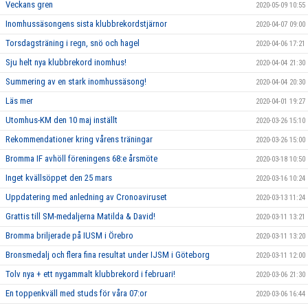
Veckans gren
2020-05-09 10:55
Inomhussäsongens sista klubbrekordstjärnor
2020-04-07 09:00
Torsdagsträning i regn, snö och hagel
2020-04-06 17:21
Sju helt nya klubbrekord inomhus!
2020-04-04 21:30
Summering av en stark inomhussäsong!
2020-04-04 20:30
Läs mer
2020-04-01 19:27
Utomhus-KM den 10 maj inställt
2020-03-26 15:10
Rekommendationer kring vårens träningar
2020-03-26 15:00
Bromma IF avhöll föreningens 68:e årsmöte
2020-03-18 10:50
Inget kvällsöppet den 25 mars
2020-03-16 10:24
Uppdatering med anledning av Cronoaviruset
2020-03-13 11:24
Grattis till SM-medaljerna Matilda & David!
2020-03-11 13:21
Bromma briljerade på IUSM i Örebro
2020-03-11 13:20
Bronsmedalj och flera fina resultat under IJSM i Göteborg
2020-03-11 12:00
Tolv nya + ett nygammalt klubbrekord i februari!
2020-03-06 21:30
En toppenkväll med studs för våra 07:or
2020-03-06 16:44