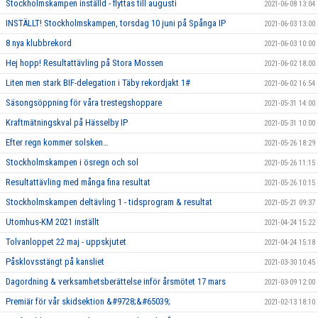
Stockholmskampen inställd - flyttas till augusti
2021-06-08 13:04
INSTÄLLT! Stockholmskampen, torsdag 10 juni på Spånga IP
2021-06-03 13:00
8 nya klubbrekord
2021-06-03 10:00
Hej hopp! Resultattävling på Stora Mossen
2021-06-02 18:00
Liten men stark BIF-delegation i Täby rekordjakt 1#
2021-06-02 16:54
Säsongsöppning för våra trestegshoppare
2021-05-31 14:00
Kraftmätningskval på Hässelby IP
2021-05-31 10:00
Efter regn kommer solsken…
2021-05-26 18:29
Stockholmskampen i ösregn och sol
2021-05-26 11:15
Resultattävling med många fina resultat
2021-05-26 10:15
Stockholmskampen deltävling 1 - tidsprogram & resultat
2021-05-21 09:37
Utomhus-KM 2021 inställt
2021-04-24 15:22
Tolvanloppet 22 maj - uppskjutet
2021-04-24 15:18
Påsklovsstängt på kansliet
2021-03-30 10:45
Dagordning & verksamhetsberättelse inför årsmötet 17 mars
2021-03-09 12:00
Premiär för vår skidsektion &#9728;&#65039;
2021-02-13 18:10