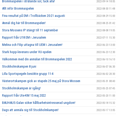
Brommaspelen i strålande sol, tack alla!
2022-09-14 18:05
Allt inför Brommaspelen
2022-08-30 11:48
Fina resultat på DM i Trollbäcken 20-21 augusti
2022-08-29 15:00
Anmäl dig här till Brommaspelen!
2022-08-25 01:42
Stora Mossens IP stängt till 11 september
2022-08-08 19:05
Rapport från U18 EM i Jerusalem
2022-07-11 15:30
Melina och Filip uttagna till UEM i Jerusalem!
2022-06-23 13:00
Stark hopp-leverans under VU-spelen
2022-06-23 12:30
Välkommen med din anmälan till Brommaspelen 2022
2022-06-10 16:10
Stockholmskampen 8 juni
2022-06-07 06:30
Lilla Sportspegeln besökte grupp 11-4
2022-06-02 20:30
Västerortskampen gick av stapeln 25 maj på Stora Mossen
2022-05-31 08:40
Stockholmskampen är igång!
2022-05-25 07:45
Rapport från Ute-KM 15 maj 2022
2022-05-20 11:00
BAUHAUS-Galan söker hållbarhetsintresserad ungdom!
2022-05-18 15:32
Dags att anmäla sig till Stockholmkampen!
2022-05-17 13:05