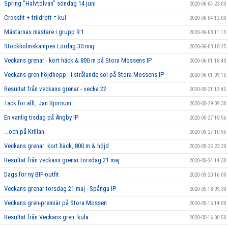
Spring "Halvtolvan" söndag 14 juni
2020-06-04 23:00
Crossfit + friidrott = kul
2020-06-04 12:00
Mästarnas mästare i grupp 9:1
2020-06-03 11:15
Stockholmskampen Lördag 30 maj
2020-06-03 10:25
Veckans grenar - kort häck & 800 m på Stora Mossens IP
2020-06-01 18:40
Veckans gren höjdhopp - i strålande sol på Stora Mossens IP
2020-06-01 09:15
Resultat från veckans grenar - vecka 22
2020-05-31 13:45
Tack för allt, Jan Björnum
2020-05-29 09:30
En vanlig tisdag på Ängby IP
2020-05-27 10:56
...och på Krillan
2020-05-27 10:55
Veckans grenar: kort häck, 800 m & höjd
2020-05-25 23:20
Resultat från veckans grenar torsdag 21 maj
2020-05-24 14:30
Dags för ny BIF-outfit
2020-05-20 16:00
Veckans grenar torsdag 21 maj - Spånga IP
2020-05-18 09:30
Veckans gren-premiär på Stora Mossen
2020-05-16 14:00
Resultat från Veckans gren: kula
2020-05-16 00:50