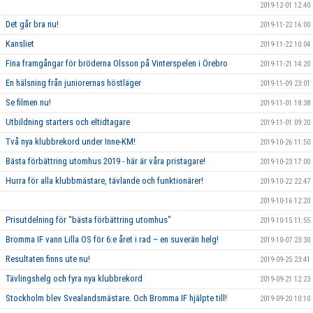
2019-12-01 12:40
Det går bra nu!
2019-11-22 16:00
Kansliet
2019-11-22 10:04
Fina framgångar för bröderna Olsson på Vinterspelen i Örebro
2019-11-21 14:20
En hälsning från juniorernas höstläger
2019-11-09 23:01
Se filmen nu!
2019-11-01 18:38
Utbildning starters och eltidtagare
2019-11-01 09:20
Två nya klubbrekord under Inne-KM!
2019-10-26 11:50
Bästa förbättring utomhus 2019 - här är våra pristagare!
2019-10-23 17:00
Hurra för alla klubbmästare, tävlande och funktionärer!
2019-10-22 22:47
2019-10-16 12:20
Prisutdelning för "bästa förbättring utomhus"
2019-10-15 11:55
Bromma IF vann Lilla OS för 6:e året i rad – en suverän helg!
2019-10-07 23:30
Resultaten finns ute nu!
2019-09-25 23:41
Tävlingshelg och fyra nya klubbrekord
2019-09-21 12:23
Stockholm blev Svealandsmästare. Och Bromma IF hjälpte till!
2019-09-20 10:10