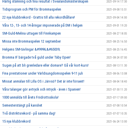
Härlig stämning och fina resultat i Svealandsmästerskapen
2021-09-14 17:30
Tidsprogram och PM för Brommaspelen
2021-09-08 15:51
22 nya klubbrekord - Grattis till alla rekordhållare!
2021-09-04 14:00
Våra 12-, 13- och 14-åringar imponerade på DM i helgen
2021-09-01 19:20
SM-Guld-Melina uttagen till Finnkampen
2021-08-27 18:05
Missa inte Brommaspelen 12 september
2021-08-25 16:50
Helgens SM-tävlingar &#9996;&#65039;
2021-08-25 16:45
Bromma IF bärgade två guld under Täby Open!
2021-08-24 07:00
Sugen på att bli grenledare eller domare? Gå vår kort-kurs!
2021-08-13 11:30
Fina prestationer under Världsungdomsspelen 9-11 juli
2021-08-06 13:08
Missat anmälan till Lilla OS i Järvsö? Det är inte försent!
2021-08-04 18:40
Våra talanger gör avtryck och intryck - även i Spanien!
2021-07-30 11:20
1000 anmälda till årets Friidrottsskola!
2021-07-17 09:00
Semesterstängt på kansliet
2021-07-08 10:54
Två distriktsrekord - på samma dag!
2021-07-07 10:35
15 nya klubbrekord
2021-06-24 13:00