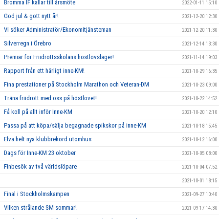
Bromma IF kallar till årsmöte
2022-01-11 15:10
God jul & gott nytt år!
2021-12-20 12:30
Vi söker Administratör/Ekonomitjänsteman
2021-12-20 11:30
Silverregn i Örebro
2021-12-14 13:30
Premiär för Friidrottsskolans höstlovsläger!
2021-11-14 19:03
Rapport från ett härligt inne-KM!
2021-10-29 16:35
Fina prestationer på Stockholm Marathon och Veteran-DM
2021-10-23 09:00
Träna friidrott med oss på höstlovet!
2021-10-22 14:52
Få koll på allt inför Inne-KM
2021-10-20 12:10
Passa på att köpa/sälja begagnade spikskor på inne-KM
2021-10-18 15:45
Elva helt nya klubbrekord utomhus
2021-10-12 16:00
Dags för Inne-KM 23 oktober
2021-10-05 08:00
Finbesök av två världslöpare
2021-10-04 07:52
2021-10-01 18:15
Final i Stockholmskampen
2021-09-27 10:40
Vilken strålande SM-sommar!
2021-09-17 14:30