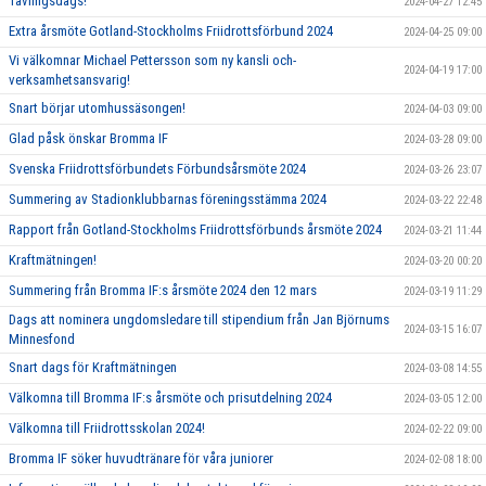
Tävlingsdags!
2024-04-27 12:45
Extra årsmöte Gotland-Stockholms Friidrottsförbund 2024
2024-04-25 09:00
Vi välkomnar Michael Pettersson som ny kansli och-
2024-04-19 17:00
verksamhetsansvarig!
Snart börjar utomhussäsongen!
2024-04-03 09:00
Glad påsk önskar Bromma IF
2024-03-28 09:00
Svenska Friidrottsförbundets Förbundsårsmöte 2024
2024-03-26 23:07
Summering av Stadionklubbarnas föreningsstämma 2024
2024-03-22 22:48
Rapport från Gotland-Stockholms Friidrottsförbunds årsmöte 2024
2024-03-21 11:44
Kraftmätningen!
2024-03-20 00:20
Summering från Bromma IF:s årsmöte 2024 den 12 mars
2024-03-19 11:29
Dags att nominera ungdomsledare till stipendium från Jan Björnums
2024-03-15 16:07
Minnesfond
Snart dags för Kraftmätningen
2024-03-08 14:55
Välkomna till Bromma IF:s årsmöte och prisutdelning 2024
2024-03-05 12:00
Välkomna till Friidrottsskolan 2024!
2024-02-22 09:00
Bromma IF söker huvudtränare för våra juniorer
2024-02-08 18:00