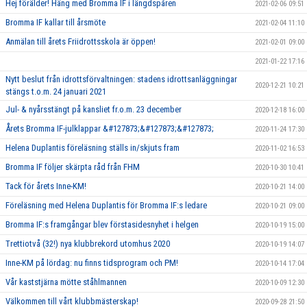
Hej förälder! Häng med Bromma IF i längdspåren
2021-02-06 09:51
Bromma IF kallar till årsmöte
2021-02-04 11:10
Anmälan till årets Friidrottsskola är öppen!
2021-02-01 09:00
2021-01-22 17:16
Nytt beslut från idrottsförvaltningen: stadens idrottsanläggningar
2020-12-21 10:21
stängs t.o.m. 24 januari 2021
Jul- & nyårsstängt på kansliet fr.o.m. 23 december
2020-12-18 16:00
Årets Bromma IF-julklappar &#127873;&#127873;&#127873;
2020-11-24 17:30
Helena Duplantis föreläsning ställs in/skjuts fram
2020-11-02 16:53
Bromma IF följer skärpta råd från FHM
2020-10-30 10:41
Tack för årets Inne-KM!
2020-10-21 14:00
Föreläsning med Helena Duplantis för Bromma IF:s ledare
2020-10-21 09:00
Bromma IF:s framgångar blev förstasidesnyhet i helgen
2020-10-19 15:00
Trettiotvå (32!) nya klubbrekord utomhus 2020
2020-10-19 14:07
Inne-KM på lördag: nu finns tidsprogram och PM!
2020-10-14 17:04
Vår kaststjärna mötte ståhlmannen
2020-10-09 12:30
Välkommen till vårt klubbmästerskap!
2020-09-28 21:50