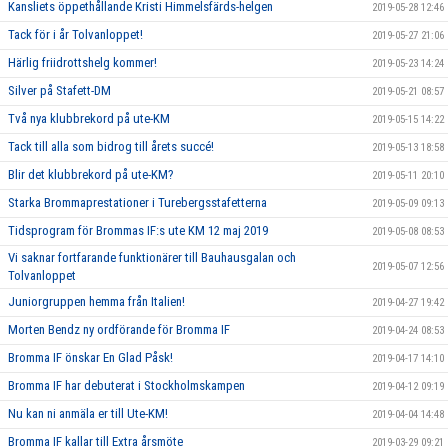
Kansliets öppethållande Kristi Himmelsfärds-helgen
2019-05-28 12:46
Tack för i år Tolvanloppet!
2019-05-27 21:06
Härlig friidrottshelg kommer!
2019-05-23 14:24
Silver på Stafett-DM
2019-05-21 08:57
Två nya klubbrekord på ute-KM
2019-05-15 14:22
Tack till alla som bidrog till årets succé!
2019-05-13 18:58
Blir det klubbrekord på ute-KM?
2019-05-11 20:10
Starka Brommaprestationer i Turebergsstafetterna
2019-05-09 09:13
Tidsprogram för Brommas IF:s ute KM 12 maj 2019
2019-05-08 08:53
Vi saknar fortfarande funktionärer till Bauhausgalan och
2019-05-07 12:56
Tolvanloppet
Juniorgruppen hemma från Italien!
2019-04-27 19:42
Morten Bendz ny ordförande för Bromma IF
2019-04-24 08:53
Bromma IF önskar En Glad Påsk!
2019-04-17 14:10
Bromma IF har debuterat i Stockholmskampen
2019-04-12 09:19
Nu kan ni anmäla er till Ute-KM!
2019-04-04 14:48
Bromma IF kallar till Extra årsmöte
2019-03-29 09:21