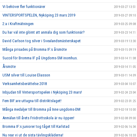
Vi behöver fler funktionärer
2019-03-27 13:51
VINTERSPORTSPELEN, Nyköping 23 mars 2019
2019-03-27 09:10
2:a i Kraftmätningen
2019-03-25 09:08
Du har väl inte glömt att anmäla dig som funktionär?
2019-03-23 14:11
David Carlson tog silver i Svealandsmästerskapet
2019-03-19 13:30
Många prisades på Bromma IF:s årsmöte
2019-03-15 09:19
Succé för Bromma IF på Ungdoms-SM inomhus.
2019-03-14 11:08
Årsmöte
2019-03-14 11:05
USM silver till Louise Eliasson
2019-03-11 14:09
Verksamhetsberättelse 2018
2019-03-04 10:07
Inbjudan till Vintersportspelen i Nyköping 23 mars!
2019-02-24 23:04
Fem BIF:are uttagna till distriktslaget!
2019-02-23 01:25
Många medaljer till Bromma på Inne ungdoms-DM
2019-02-18 10:00
Anmälan till årets Friidrottsskola är nu öppen!
2019-02-08 09:00
Bromma IF:s juniorer tog tåget till Karlstad
2019-02-06 16:34
Nu rear vi ut de sista tävlingskläderna!
2019-02-06 10:33