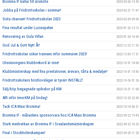
Bromma IF kallar till årsmöte
2023-03-06 19:35
Jobba på Friidrottsskolan i sommar!
2023-02-21 11:47
Sista chansen! Friidrottsskolan 2023
2023-02-09 09:00
Fina resultat under Luciaspelen
2023-01-26 12:15
Renovering av Gula Villan
2023-01-24 14:04
God Jul & Gott Nytt År!
2022-12-22 11:55
Friidrottsskolan söker trainees inför sommaren 2023!
2022-12-05 17:21
Utesäsongens klubbrekord är inne!
2022-10-31 18:00
Klubbmästerskap med fina prestationer, ärevarv, tårta & medaljer!
2022-10-31 10:45
Friidrottsskolans höstlovsläger är tyvärr INSTÄLLT
2022-10-26 01:26
Sälj/köp begagnade spikskor på KM
2022-10-21 11:00
Allt inför Inne-KM på lördag!
2022-10-20 22:00
Tack ICA Maxi Bromma!
2022-10-18 04:21
Bromma IF - månadens sponsorvara hos ICA Maxi Bromma
2022-09-22 19:49
Stark medverkan av Bromma IF i Svealandsmästerskapen
2022-09-22 14:25
Final i Stockholmskampen!
2022-09-20 11:20