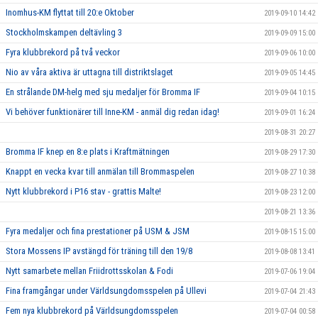
Inomhus-KM flyttat till 20:e Oktober
2019-09-10 14:42
Stockholmskampen deltävling 3
2019-09-09 15:00
Fyra klubbrekord på två veckor
2019-09-06 10:00
Nio av våra aktiva är uttagna till distriktslaget
2019-09-05 14:45
En strålande DM-helg med sju medaljer för Bromma IF
2019-09-04 10:15
Vi behöver funktionärer till Inne-KM - anmäl dig redan idag!
2019-09-01 16:24
2019-08-31 20:27
Bromma IF knep en 8:e plats i Kraftmätningen
2019-08-29 17:30
Knappt en vecka kvar till anmälan till Brommaspelen
2019-08-27 10:38
Nytt klubbrekord i P16 stav - grattis Malte!
2019-08-23 12:00
2019-08-21 13:36
Fyra medaljer och fina prestationer på USM & JSM
2019-08-15 15:00
Stora Mossens IP avstängd för träning till den 19/8
2019-08-08 13:41
Nytt samarbete mellan Friidrottsskolan & Fodi
2019-07-06 19:04
Fina framgångar under Världsungdomsspelen på Ullevi
2019-07-04 21:43
Fem nya klubbrekord på Världsungdomsspelen
2019-07-04 00:58