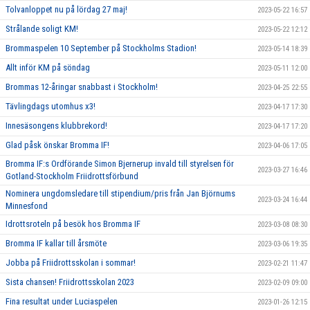
Tolvanloppet nu på lördag 27 maj!
2023-05-22 16:57
Strålande soligt KM!
2023-05-22 12:12
Brommaspelen 10 September på Stockholms Stadion!
2023-05-14 18:39
Allt inför KM på söndag
2023-05-11 12:00
Brommas 12-åringar snabbast i Stockholm!
2023-04-25 22:55
Tävlingdags utomhus x3!
2023-04-17 17:30
Innesäsongens klubbrekord!
2023-04-17 17:20
Glad påsk önskar Bromma IF!
2023-04-06 17:05
Bromma IF:s Ordförande Simon Bjernerup invald till styrelsen för
2023-03-27 16:46
Gotland-Stockholm Friidrottsförbund
Nominera ungdomsledare till stipendium/pris från Jan Björnums
2023-03-24 16:44
Minnesfond
Idrottsroteln på besök hos Bromma IF
2023-03-08 08:30
Bromma IF kallar till årsmöte
2023-03-06 19:35
Jobba på Friidrottsskolan i sommar!
2023-02-21 11:47
Sista chansen! Friidrottsskolan 2023
2023-02-09 09:00
Fina resultat under Luciaspelen
2023-01-26 12:15