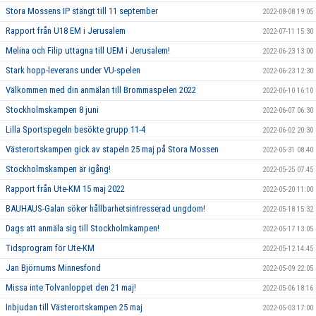
Stora Mossens IP stängt till 11 september
2022-08-08 19:05
Rapport från U18 EM i Jerusalem
2022-07-11 15:30
Melina och Filip uttagna till UEM i Jerusalem!
2022-06-23 13:00
Stark hopp-leverans under VU-spelen
2022-06-23 12:30
Välkommen med din anmälan till Brommaspelen 2022
2022-06-10 16:10
Stockholmskampen 8 juni
2022-06-07 06:30
Lilla Sportspegeln besökte grupp 11-4
2022-06-02 20:30
Västerortskampen gick av stapeln 25 maj på Stora Mossen
2022-05-31 08:40
Stockholmskampen är igång!
2022-05-25 07:45
Rapport från Ute-KM 15 maj 2022
2022-05-20 11:00
BAUHAUS-Galan söker hållbarhetsintresserad ungdom!
2022-05-18 15:32
Dags att anmäla sig till Stockholmkampen!
2022-05-17 13:05
Tidsprogram för Ute-KM
2022-05-12 14:45
Jan Björnums Minnesfond
2022-05-09 22:05
Missa inte Tolvanloppet den 21 maj!
2022-05-06 18:16
Inbjudan till Västerortskampen 25 maj
2022-05-03 17:00