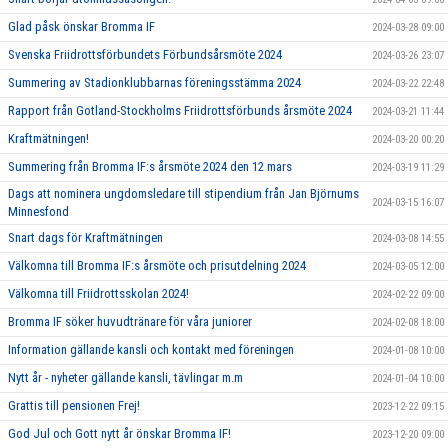
Glad påsk önskar Bromma IF
2024-03-28 09:00
Svenska Friidrottsförbundets Förbundsårsmöte 2024
2024-03-26 23:07
Summering av Stadionklubbarnas föreningsstämma 2024
2024-03-22 22:48
Rapport från Gotland-Stockholms Friidrottsförbunds årsmöte 2024
2024-03-21 11:44
Kraftmätningen!
2024-03-20 00:20
Summering från Bromma IF:s årsmöte 2024 den 12 mars
2024-03-19 11:29
Dags att nominera ungdomsledare till stipendium från Jan Björnums
2024-03-15 16:07
Minnesfond
Snart dags för Kraftmätningen
2024-03-08 14:55
Välkomna till Bromma IF:s årsmöte och prisutdelning 2024
2024-03-05 12:00
Välkomna till Friidrottsskolan 2024!
2024-02-22 09:00
Bromma IF söker huvudtränare för våra juniorer
2024-02-08 18:00
Information gällande kansli och kontakt med föreningen
2024-01-08 10:00
Nytt år - nyheter gällande kansli, tävlingar m.m
2024-01-04 10:00
Grattis till pensionen Frej!
2023-12-22 09:15
God Jul och Gott nytt år önskar Bromma IF!
2023-12-20 09:00