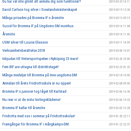
Du har väl inte glömt att anmäla dig som funktionär?
2019-03-23 14:11
David Carlson tog silver i Svealandsmästerskapet
2019-03-19 13:30
Många prisades på Bromma IF:s årsmöte
2019-03-15 09:19
Succé för Bromma IF på Ungdoms-SM inomhus.
2019-03-14 11:08
Årsmöte
2019-03-14 11:05
USM silver till Louise Eliasson
2019-03-11 14:09
Verksamhetsberättelse 2018
2019-03-04 10:07
Inbjudan till Vintersportspelen i Nyköping 23 mars!
2019-02-24 23:04
Fem BIF:are uttagna till distriktslaget!
2019-02-23 01:25
Många medaljer till Bromma på Inne ungdoms-DM
2019-02-18 10:00
Anmälan till årets Friidrottsskola är nu öppen!
2019-02-08 09:00
Bromma IF:s juniorer tog tåget till Karlstad
2019-02-06 16:34
Nu rear vi ut de sista tävlingskläderna!
2019-02-06 10:33
Bromma IF kallar till årsmöte
2019-02-05 15:28
Friidrotta med oss i sommar på Friidrottsskolan!
2019-01-30 22:17
Framgångar för Bromma IF i mångkamps-DM
2019-01-22 22:37