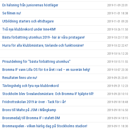
En hälsning från juniorernas höstläger
2019-11-09 23:01
Se filmen nu!
2019-11-01 18:38
Utbildning starters och eltidtagare
2019-11-01 09:20
Två nya klubbrekord under Inne-KM!
2019-10-26 11:50
Bästa förbättring utomhus 2019 - här är våra pristagare!
2019-10-23 17:00
Hurra för alla klubbmästare, tävlande och funktionärer!
2019-10-22 22:47
2019-10-16 12:20
Prisutdelning för "bästa förbättring utomhus"
2019-10-15 11:55
Bromma IF vann Lilla OS för 6:e året i rad – en suverän helg!
2019-10-07 23:30
Resultaten finns ute nu!
2019-09-25 23:41
Tävlingshelg och fyra nya klubbrekord
2019-09-21 12:23
Stockholm blev Svealandsmästare. Och Bromma IF hjälpte till!
2019-09-20 10:10
Friidrottsskolan 2019 är över - Tack för i år!
2019-09-18 18:48
Brons till Malte på JSM i Mångkamp
2019-09-18 16:50
Bronsmedalj till Bromma IF i stafett-DM
2019-09-14 18:15
Brommaspelen - vilken härlig dag på Stockholms stadion!
2019-09-11 18:30