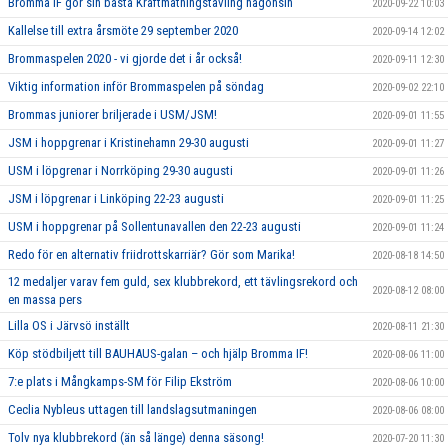
Bromma IF gör sin bästa Kraftmätningstävling någonsin
2020-09-22 10:03
Kallelse till extra årsmöte 29 september 2020
2020-09-14 12:02
Brommaspelen 2020 - vi gjorde det i år också!
2020-09-11 12:30
Viktig information inför Brommaspelen på söndag
2020-09-02 22:10
Brommas juniorer briljerade i USM/JSM!
2020-09-01 11:55
JSM i hoppgrenar i Kristinehamn 29-30 augusti
2020-09-01 11:27
USM i löpgrenar i Norrköping 29-30 augusti
2020-09-01 11:26
JSM i löpgrenar i Linköping 22-23 augusti
2020-09-01 11:25
USM i hoppgrenar på Sollentunavallen den 22-23 augusti
2020-09-01 11:24
Redo för en alternativ friidrottskarriär? Gör som Marika!
2020-08-18 14:50
12 medaljer varav fem guld, sex klubbrekord, ett tävlingsrekord och
2020-08-12 08:00
en massa pers
Lilla OS i Järvsö inställt
2020-08-11 21:30
Köp stödbiljett till BAUHAUS-galan – och hjälp Bromma IF!
2020-08-06 11:00
7:e plats i Mångkamps-SM för Filip Ekström
2020-08-06 10:00
Ceclia Nybleus uttagen till landslagsutmaningen
2020-08-06 08:00
Tolv nya klubbrekord (än så länge) denna säsong!
2020-07-20 11:30