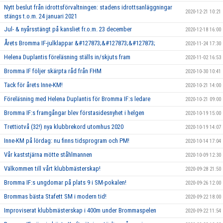
Nytt beslut från idrottsförvaltningen: stadens idrottsanläggningar
2020-12-21 10:21
stängs t.o.m. 24 januari 2021
Jul- & nyårsstängt på kansliet fr.o.m. 23 december
2020-12-18 16:00
Årets Bromma IF-julklappar &#127873;&#127873;&#127873;
2020-11-24 17:30
Helena Duplantis föreläsning ställs in/skjuts fram
2020-11-02 16:53
Bromma IF följer skärpta råd från FHM
2020-10-30 10:41
Tack för årets Inne-KM!
2020-10-21 14:00
Föreläsning med Helena Duplantis för Bromma IF:s ledare
2020-10-21 09:00
Bromma IF:s framgångar blev förstasidesnyhet i helgen
2020-10-19 15:00
Trettiotvå (32!) nya klubbrekord utomhus 2020
2020-10-19 14:07
Inne-KM på lördag: nu finns tidsprogram och PM!
2020-10-14 17:04
Vår kaststjärna mötte ståhlmannen
2020-10-09 12:30
Välkommen till vårt klubbmästerskap!
2020-09-28 21:50
Bromma IF:s ungdomar på plats 9 i SM-pokalen!
2020-09-26 12:00
Brommas bästa Stafett SM i modern tid!
2020-09-22 18:00
Improviserat klubbmästerskap i 400m under Brommaspelen
2020-09-22 11:54