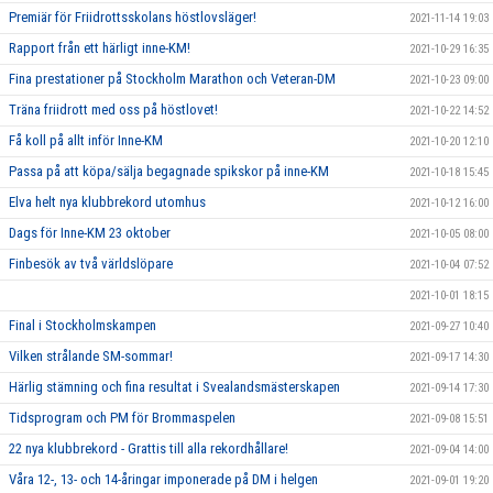
Premiär för Friidrottsskolans höstlovsläger!
2021-11-14 19:03
Rapport från ett härligt inne-KM!
2021-10-29 16:35
Fina prestationer på Stockholm Marathon och Veteran-DM
2021-10-23 09:00
Träna friidrott med oss på höstlovet!
2021-10-22 14:52
Få koll på allt inför Inne-KM
2021-10-20 12:10
Passa på att köpa/sälja begagnade spikskor på inne-KM
2021-10-18 15:45
Elva helt nya klubbrekord utomhus
2021-10-12 16:00
Dags för Inne-KM 23 oktober
2021-10-05 08:00
Finbesök av två världslöpare
2021-10-04 07:52
2021-10-01 18:15
Final i Stockholmskampen
2021-09-27 10:40
Vilken strålande SM-sommar!
2021-09-17 14:30
Härlig stämning och fina resultat i Svealandsmästerskapen
2021-09-14 17:30
Tidsprogram och PM för Brommaspelen
2021-09-08 15:51
22 nya klubbrekord - Grattis till alla rekordhållare!
2021-09-04 14:00
Våra 12-, 13- och 14-åringar imponerade på DM i helgen
2021-09-01 19:20