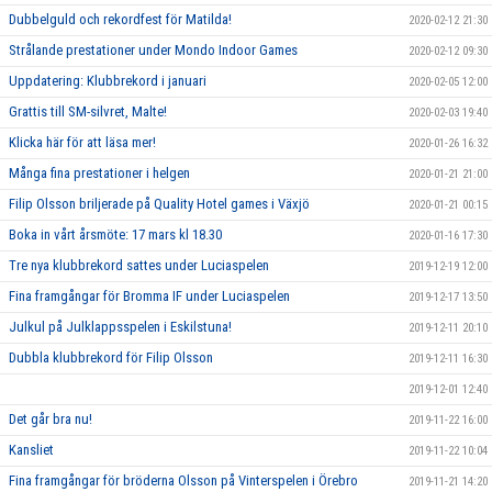
Dubbelguld och rekordfest för Matilda!
2020-02-12 21:30
Strålande prestationer under Mondo Indoor Games
2020-02-12 09:30
Uppdatering: Klubbrekord i januari
2020-02-05 12:00
Grattis till SM-silvret, Malte!
2020-02-03 19:40
Klicka här för att läsa mer!
2020-01-26 16:32
Många fina prestationer i helgen
2020-01-21 21:00
Filip Olsson briljerade på Quality Hotel games i Växjö
2020-01-21 00:15
Boka in vårt årsmöte: 17 mars kl 18.30
2020-01-16 17:30
Tre nya klubbrekord sattes under Luciaspelen
2019-12-19 12:00
Fina framgångar för Bromma IF under Luciaspelen
2019-12-17 13:50
Julkul på Julklappsspelen i Eskilstuna!
2019-12-11 20:10
Dubbla klubbrekord för Filip Olsson
2019-12-11 16:30
2019-12-01 12:40
Det går bra nu!
2019-11-22 16:00
Kansliet
2019-11-22 10:04
Fina framgångar för bröderna Olsson på Vinterspelen i Örebro
2019-11-21 14:20