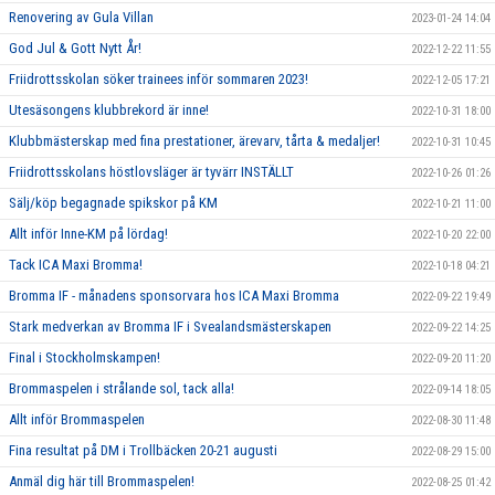
Renovering av Gula Villan
2023-01-24 14:04
God Jul & Gott Nytt År!
2022-12-22 11:55
Friidrottsskolan söker trainees inför sommaren 2023!
2022-12-05 17:21
Utesäsongens klubbrekord är inne!
2022-10-31 18:00
Klubbmästerskap med fina prestationer, ärevarv, tårta & medaljer!
2022-10-31 10:45
Friidrottsskolans höstlovsläger är tyvärr INSTÄLLT
2022-10-26 01:26
Sälj/köp begagnade spikskor på KM
2022-10-21 11:00
Allt inför Inne-KM på lördag!
2022-10-20 22:00
Tack ICA Maxi Bromma!
2022-10-18 04:21
Bromma IF - månadens sponsorvara hos ICA Maxi Bromma
2022-09-22 19:49
Stark medverkan av Bromma IF i Svealandsmästerskapen
2022-09-22 14:25
Final i Stockholmskampen!
2022-09-20 11:20
Brommaspelen i strålande sol, tack alla!
2022-09-14 18:05
Allt inför Brommaspelen
2022-08-30 11:48
Fina resultat på DM i Trollbäcken 20-21 augusti
2022-08-29 15:00
Anmäl dig här till Brommaspelen!
2022-08-25 01:42