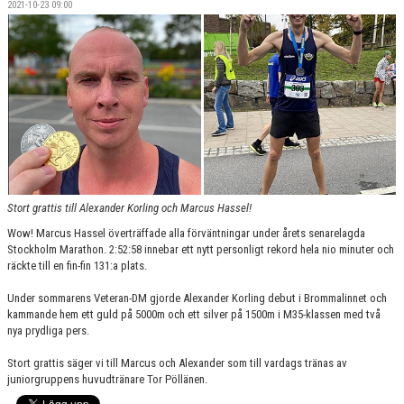
2021-10-23 09:00
Stort grattis till Alexander Korling och Marcus Hassel!
Wow! Marcus Hassel överträffade alla förväntningar under årets senarelagda
Stockholm Marathon. 2:52:58 innebar ett nytt personligt rekord hela nio minuter och
räckte till en fin-fin 131:a plats.
Under sommarens Veteran-DM gjorde Alexander Korling debut i Brommalinnet och
kammande hem ett guld på 5000m och ett silver på 1500m i M35-klassen med två
nya prydliga pers.
Stort grattis säger vi till Marcus och Alexander som till vardags tränas av
juniorgruppens huvudtränare Tor Pöllänen.