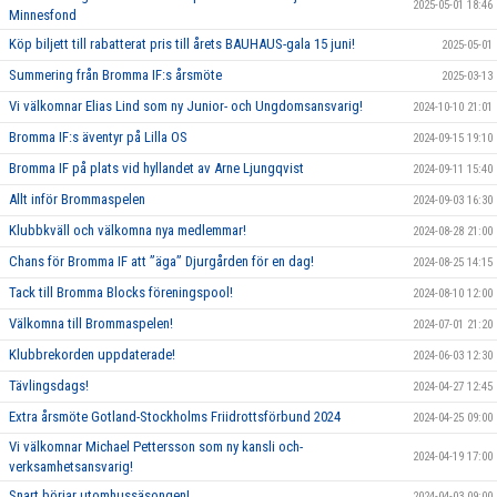
2025-05-01 18:46
Minnesfond
Köp biljett till rabatterat pris till årets BAUHAUS-gala 15 juni!
2025-05-01
Summering från Bromma IF:s årsmöte
2025-03-13
Vi välkomnar Elias Lind som ny Junior- och Ungdomsansvarig!
2024-10-10 21:01
Bromma IF:s äventyr på Lilla OS
2024-09-15 19:10
Bromma IF på plats vid hyllandet av Arne Ljungqvist
2024-09-11 15:40
Allt inför Brommaspelen
2024-09-03 16:30
Klubbkväll och välkomna nya medlemmar!
2024-08-28 21:00
Chans för Bromma IF att ”äga” Djurgården för en dag!
2024-08-25 14:15
Tack till Bromma Blocks föreningspool!
2024-08-10 12:00
Välkomna till Brommaspelen!
2024-07-01 21:20
Klubbrekorden uppdaterade!
2024-06-03 12:30
Tävlingsdags!
2024-04-27 12:45
Extra årsmöte Gotland-Stockholms Friidrottsförbund 2024
2024-04-25 09:00
Vi välkomnar Michael Pettersson som ny kansli och-
2024-04-19 17:00
verksamhetsansvarig!
Snart börjar utomhussäsongen!
2024-04-03 09:00