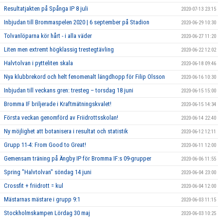
Resultatjakten på Spånga IP 8 juli
2020-07-13 23:15
Inbjudan till Brommaspelen 2020 | 6 september på Stadion
2020-06-29 10:30
Tolvanlöparna kör hårt - i alla väder
2020-06-27 11:20
Liten men extremt högklassig trestegtävling
2020-06-22 12:02
Halvtolvan i pytteliten skala
2020-06-18 09:46
Nya klubbrekord och helt fenomenalt längdhopp för Filip Olsson
2020-06-16 10:30
Inbjudan till veckans gren: tresteg – torsdag 18 juni
2020-06-15 15:00
Bromma IF briljerade i Kraftmätningskvalet!
2020-06-15 14:34
Första veckan genomförd av Friidrottsskolan!
2020-06-14 22:40
Ny möjlighet att botanisera i resultat och statistik
2020-06-12 12:11
Grupp 11-4: From Good to Great!
2020-06-11 12:00
Gemensam träning på Ängby IP för Bromma IF:s 09-grupper
2020-06-06 11:55
Spring "Halvtolvan" söndag 14 juni
2020-06-04 23:00
Crossfit + friidrott = kul
2020-06-04 12:00
Mästarnas mästare i grupp 9:1
2020-06-03 11:15
Stockholmskampen Lördag 30 maj
2020-06-03 10:25