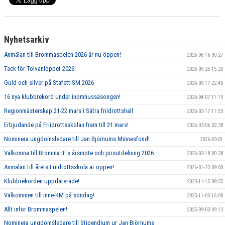
Nyhetsarkiv
Anmälan till Brommaspelen 2026 är nu öppen!
2026-06-16 00:27
Tack för Tolvanloppet 2026!
2026-05-25 15:20
Guld och silver på Stafett-SM 2026
2026-05-17 22:40
16 nya klubbrekord under inomhussäsongen!
2026-04-07 11:19
Regionmästerskap 21-22 mars i Sätra friidrottshall
2026-03-17 11:53
Erbjudande på Friidrottsskolan fram till 31 mars!
2026-03-06 02:38
Nominera ungdomsledare till Jan Björnums Minnesfond!
2026-03-01
Välkomna till Bromma IF:s årsmöte och prisutdelning 2026
2026-02-18 00:38
Anmälan till årets Friidrottsskola är öppen!
2026-01-23 09:00
Klubbrekorden uppdaterade!
2025-11-15 08:55
Välkommen till inne-KM på söndag!
2025-11-03 16:00
Allt inför Brommaspelen!
2025-09-03 09:13
Nominera ungdomsledare till Stipendium ur Jan Björnums