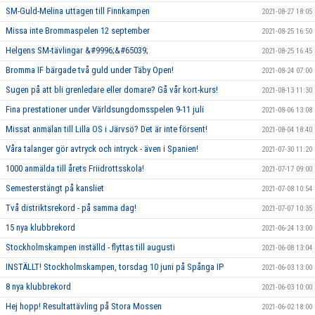
SM-Guld-Melina uttagen till Finnkampen
2021-08-27 18:05
Missa inte Brommaspelen 12 september
2021-08-25 16:50
Helgens SM-tävlingar &#9996;&#65039;
2021-08-25 16:45
Bromma IF bärgade två guld under Täby Open!
2021-08-24 07:00
Sugen på att bli grenledare eller domare? Gå vår kort-kurs!
2021-08-13 11:30
Fina prestationer under Världsungdomsspelen 9-11 juli
2021-08-06 13:08
Missat anmälan till Lilla OS i Järvsö? Det är inte försent!
2021-08-04 18:40
Våra talanger gör avtryck och intryck - även i Spanien!
2021-07-30 11:20
1000 anmälda till årets Friidrottsskola!
2021-07-17 09:00
Semesterstängt på kansliet
2021-07-08 10:54
Två distriktsrekord - på samma dag!
2021-07-07 10:35
15 nya klubbrekord
2021-06-24 13:00
Stockholmskampen inställd - flyttas till augusti
2021-06-08 13:04
INSTÄLLT! Stockholmskampen, torsdag 10 juni på Spånga IP
2021-06-03 13:00
8 nya klubbrekord
2021-06-03 10:00
Hej hopp! Resultattävling på Stora Mossen
2021-06-02 18:00