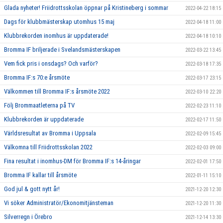
Glada nyheter! Friidrottsskolan öppnar på Kristineberg i sommar
2022-04-22 18:15
Dags för klubbmästerskap utomhus 15 maj
2022-04-18 11:00
Klubbrekorden inomhus är uppdaterade!
2022-04-18 10:10
Bromma IF briljerade i Svelandsmästerskapen
2022-03-22 13:45
Vem fick pris i onsdags? Och varför?
2022-03-18 17:35
Bromma IF:s 70:e årsmöte
2022-03-17 23:15
Välkommen till Bromma IF:s årsmöte 2022
2022-03-10 22:20
Följ Brommaatleterna på TV
2022-02-23 11:10
Klubbrekorden är uppdaterade
2022-02-17 11:50
Världsresultat av Bromma i Uppsala
2022-02-09 15:45
Välkomna till Friidrottsskolan 2022
2022-02-03 09:00
Fina resultat i inomhus-DM för Bromma IF:s 14-åringar
2022-02-01 17:50
Bromma IF kallar till årsmöte
2022-01-11 15:10
God jul & gott nytt år!
2021-12-20 12:30
Vi söker Administratör/Ekonomitjänsteman
2021-12-20 11:30
Silverregn i Örebro
2021-12-14 13:30