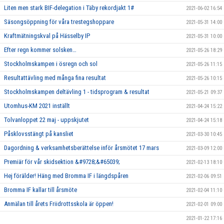
Liten men stark BIF-delegation i Täby rekordjakt 1#
2021-06-02 16:54
Säsongsöppning för våra trestegshoppare
2021-05-31 14:00
Kraftmätningskval på Hässelby IP
2021-05-31 10:00
Efter regn kommer solsken…
2021-05-26 18:29
Stockholmskampen i ösregn och sol
2021-05-26 11:15
Resultattävling med många fina resultat
2021-05-26 10:15
Stockholmskampen deltävling 1 - tidsprogram & resultat
2021-05-21 09:37
Utomhus-KM 2021 inställt
2021-04-24 15:22
Tolvanloppet 22 maj - uppskjutet
2021-04-24 15:18
Påsklovsstängt på kansliet
2021-03-30 10:45
Dagordning & verksamhetsberättelse inför årsmötet 17 mars
2021-03-09 12:00
Premiär för vår skidsektion &#9728;&#65039;
2021-02-13 18:10
Hej förälder! Häng med Bromma IF i längdspåren
2021-02-06 09:51
Bromma IF kallar till årsmöte
2021-02-04 11:10
Anmälan till årets Friidrottsskola är öppen!
2021-02-01 09:00
2021-01-22 17:16