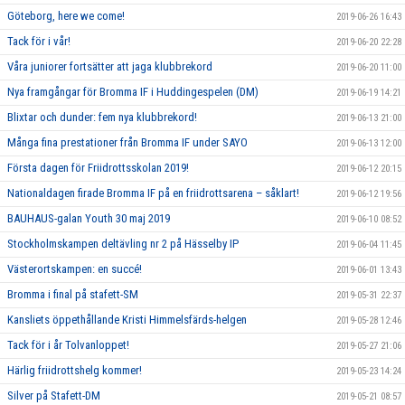
Göteborg, here we come!
2019-06-26 16:43
Tack för i vår!
2019-06-20 22:28
Våra juniorer fortsätter att jaga klubbrekord
2019-06-20 11:00
Nya framgångar för Bromma IF i Huddingespelen (DM)
2019-06-19 14:21
Blixtar och dunder: fem nya klubbrekord!
2019-06-13 21:00
Många fina prestationer från Bromma IF under SAYO
2019-06-13 12:00
Första dagen för Friidrottsskolan 2019!
2019-06-12 20:15
Nationaldagen firade Bromma IF på en friidrottsarena – såklart!
2019-06-12 19:56
BAUHAUS-galan Youth 30 maj 2019
2019-06-10 08:52
Stockholmskampen deltävling nr 2 på Hässelby IP
2019-06-04 11:45
Västerortskampen: en succé!
2019-06-01 13:43
Bromma i final på stafett-SM
2019-05-31 22:37
Kansliets öppethållande Kristi Himmelsfärds-helgen
2019-05-28 12:46
Tack för i år Tolvanloppet!
2019-05-27 21:06
Härlig friidrottshelg kommer!
2019-05-23 14:24
Silver på Stafett-DM
2019-05-21 08:57