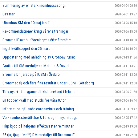
Summering av en stark inomhussäsong!
2020-04-04 20:30
Läs mer
2020-04-01 19:27
Utomhus-KM den 10 maj inställt
2020-03-26 15:10
Rekommendationer kring vårens träningar
2020-03-26 15:00
Bromma IF avhöll föreningens 68:e årsmöte
2020-03-18 10:50
Inget kvällsöppet den 25 mars
2020-03-16 10:24
Uppdatering med anledning av Cronoaviruset
2020-03-13 11:24
Grattis till SM-medaljerna Matilda & David!
2020-03-11 13:21
Bromma briljerade på IUSM i Örebro
2020-03-11 13:20
Bronsmedalj och flera fina resultat under IJSM i Göteborg
2020-03-11 12:00
Tolv nya + ett nygammalt klubbrekord i februari!
2020-03-06 21:30
En toppenkväll med studs för våra 07:or
2020-03-06 16:44
Information gällande coronavirus och träning
2020-03-03 09:47
Verksamhetsberättelse & förslag till nya stadgar
2020-02-25 17:42
Filip bjöd på helgens effektivaste tre minuter
2020-02-19 19:00
25 (ja, tjugofem!!!) DM-medaljer till Bromma IF
2020-02-18 22:50