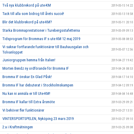
Två nya klubbrekord på ute-KM
2019-05-15 14:22
Tack till alla som bidrog till årets succé!
2019-05-13 18:58
Blir det klubbrekord på ute-KM?
2019-05-11 20:10
Starka Brommaprestationer i Turebergsstafetterna
2019-05-09 09:13
Tidsprogram för Brommas IF:s ute KM 12 maj 2019
2019-05-08 08:53
Vi saknar fortfarande funktionärer till Bauhausgalan och
2019-05-07 12:56
Tolvanloppet
Juniorgruppen hemma från Italien!
2019-04-27 19:42
Morten Bendz ny ordförande för Bromma IF
2019-04-24 08:53
Bromma IF önskar En Glad Påsk!
2019-04-17 14:10
Bromma IF har debuterat i Stockholmskampen
2019-04-12 09:19
Nu kan ni anmäla er till Ute-KM!
2019-04-04 14:48
Bromma IF kallar till Extra årsmöte
2019-03-29 09:21
Vi behöver fler funktionärer
2019-03-27 13:51
VINTERSPORTSPELEN, Nyköping 23 mars 2019
2019-03-27 09:10
2:a i Kraftmätningen
2019-03-25 09:08