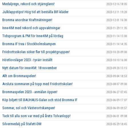
Medaljregn, rekord och stjärnglans!
2023-12-16 18:05
Julklappstips! Hög tid att beställa BIF-kläder
2023-12-11 19:20
Bromma anordnar Kraftmätningen!
2023-12-01 16:30
Inne-KM med rekord och uppvaktningar
2023-11-29 11:35
Tidsprogram & PM för Inne-KM på lördag
2023-11-14 15:00
Bromma IF trea i Stockholmskampen
2023-11-14 14:35
Friidrottsskolan söker fler till projektgruppen!
2023-10-20 09:00
Höstlovsläger 2023 - tyvärr inställt
2023-10-10 16:00
Nytt datum för inne-KM: 18 november
2023-09-20 15:15
Allt om Brommaspelen!
2023-09-04 18:53
Avsluta sommaren på topp med Friidrottskolan!
2023-08-07 09:00
Brommaspelen 2023 - anmälan öppen!
2023-06-27 07:45
Köp biljett till BAUHAUS-Galan och stöd Bromma IF
2023-06-09 17:07
Sommar, sol och Västerortskampen!
2023-06-09 09:57
Tack till alla som var med på årets Tolvanlopp!
2023-06-01 09:08
Silvermedalj på Stafett-DM
2023-05-29 18:45