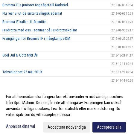
Bromma IF:s juniorer tog tåget till Karlstad
2019-02-06 16:34
Nu rear vi ut de sista tävlingskläderna!
2019-02-06 10:33
Bromma IF kallar till årsmöte
2019-02-05 15:28
Friidrotta med oss i sommar på Friidrottsskolan!
2019-01-30 22:17
Framgångar för Bromma IF i mångkamps-DM
2019-01-22 22:37
2019-01-01 13:07
God Jul & Gott Nytt År!
2018-12-24 01:17
2018-12-14 00:44
Tolvanloppet 25 maj 2019!
2018-11-27 02:34
2018-11-14 00:50
Bromma IF kallar till årsmöte
2018-02-28 13:40
För att hemsidan ska fungera korrekt använder vi nödvändiga cookies
Fyra Distriktsmästare för Bromma IF på IUDM 2018
2018-02-28 13:37
från SportAdmin. Dessa går inte att stänga av. Föreningen kan också
använda frivilliga cookies, t.ex. för statistik eller marknadsföring. Du
väljer själv om du vill acceptera dessa.
Cookie-inställningar
Gå till Webbversion
Anpassa dina val
Acceptera nödvändiga
Acceptera alla