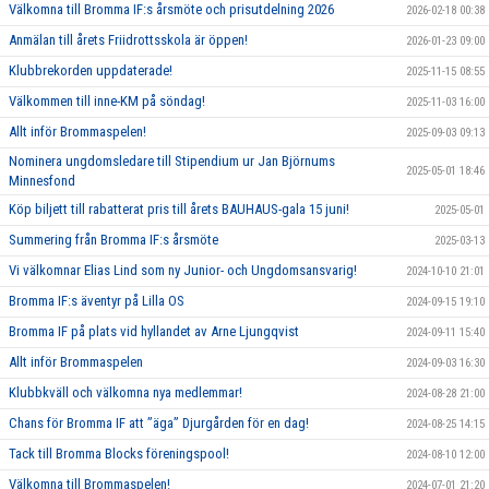
Välkomna till Bromma IF:s årsmöte och prisutdelning 2026
2026-02-18 00:38
Anmälan till årets Friidrottsskola är öppen!
2026-01-23 09:00
Klubbrekorden uppdaterade!
2025-11-15 08:55
Välkommen till inne-KM på söndag!
2025-11-03 16:00
Allt inför Brommaspelen!
2025-09-03 09:13
Nominera ungdomsledare till Stipendium ur Jan Björnums
2025-05-01 18:46
Minnesfond
Köp biljett till rabatterat pris till årets BAUHAUS-gala 15 juni!
2025-05-01
Summering från Bromma IF:s årsmöte
2025-03-13
Vi välkomnar Elias Lind som ny Junior- och Ungdomsansvarig!
2024-10-10 21:01
Bromma IF:s äventyr på Lilla OS
2024-09-15 19:10
Bromma IF på plats vid hyllandet av Arne Ljungqvist
2024-09-11 15:40
Allt inför Brommaspelen
2024-09-03 16:30
Klubbkväll och välkomna nya medlemmar!
2024-08-28 21:00
Chans för Bromma IF att ”äga” Djurgården för en dag!
2024-08-25 14:15
Tack till Bromma Blocks föreningspool!
2024-08-10 12:00
Välkomna till Brommaspelen!
2024-07-01 21:20