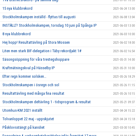
2021-07-07 10:35
15 nya klubbrekord
2021-06-24 13:00
Stockholmskampen inställd - flyttas till augusti
2021-06-08 13:04
INSTÄLLT! Stockholmskampen, torsdag 10 juni på Spånga IP
2021-06-03 13:00
8 nya klubbrekord
2021-06-03 10:00
Hej hopp! Resultattävling på Stora Mossen
2021-06-02 18:00
Liten men stark BIF-delegation i Täby rekordjakt 1#
2021-06-02 16:54
Säsongsöppning för våra trestegshoppare
2021-05-31 14:00
Kraftmätningskval på Hässelby IP
2021-05-31 10:00
Efter regn kommer solsken…
2021-05-26 18:29
Stockholmskampen i ösregn och sol
2021-05-26 11:15
Resultattävling med många fina resultat
2021-05-26 10:15
Stockholmskampen deltävling 1 - tidsprogram & resultat
2021-05-21 09:37
Utomhus-KM 2021 inställt
2021-04-24 15:22
Tolvanloppet 22 maj - uppskjutet
2021-04-24 15:18
Påsklovsstängt på kansliet
2021-03-30 10:45
Dagordning & verksamhetsberättelse inför årsmötet 17 mars