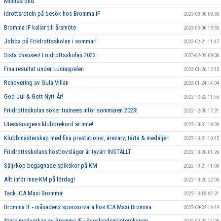
Minnesfond
Idrottsroteln på besök hos Bromma IF
2023-03-08 08:30
Bromma IF kallar till årsmöte
2023-03-06 19:35
Jobba på Friidrottsskolan i sommar!
2023-02-21 11:47
Sista chansen! Friidrottsskolan 2023
2023-02-09 09:00
Fina resultat under Luciaspelen
2023-01-26 12:15
Renovering av Gula Villan
2023-01-24 14:04
God Jul & Gott Nytt År!
2022-12-22 11:55
Friidrottsskolan söker trainees inför sommaren 2023!
2022-12-05 17:21
Utesäsongens klubbrekord är inne!
2022-10-31 18:00
Klubbmästerskap med fina prestationer, ärevarv, tårta & medaljer!
2022-10-31 10:45
Friidrottsskolans höstlovsläger är tyvärr INSTÄLLT
2022-10-26 01:26
Sälj/köp begagnade spikskor på KM
2022-10-21 11:00
Allt inför Inne-KM på lördag!
2022-10-20 22:00
Tack ICA Maxi Bromma!
2022-10-18 04:21
Bromma IF - månadens sponsorvara hos ICA Maxi Bromma
2022-09-22 19:49
Stark medverkan av Bromma IF i Svealandsmästerskapen