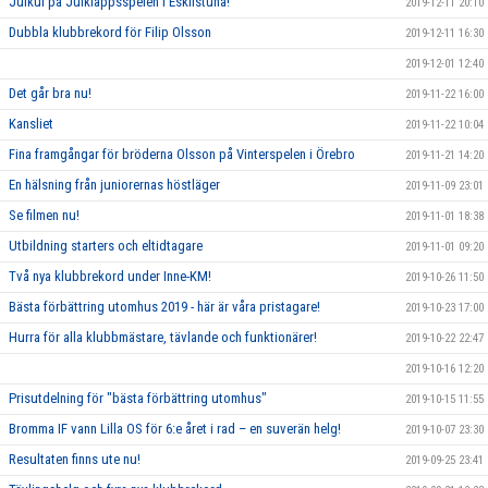
Julkul på Julklappsspelen i Eskilstuna!
2019-12-11 20:10
Dubbla klubbrekord för Filip Olsson
2019-12-11 16:30
2019-12-01 12:40
Det går bra nu!
2019-11-22 16:00
Kansliet
2019-11-22 10:04
Fina framgångar för bröderna Olsson på Vinterspelen i Örebro
2019-11-21 14:20
En hälsning från juniorernas höstläger
2019-11-09 23:01
Se filmen nu!
2019-11-01 18:38
Utbildning starters och eltidtagare
2019-11-01 09:20
Två nya klubbrekord under Inne-KM!
2019-10-26 11:50
Bästa förbättring utomhus 2019 - här är våra pristagare!
2019-10-23 17:00
Hurra för alla klubbmästare, tävlande och funktionärer!
2019-10-22 22:47
2019-10-16 12:20
Prisutdelning för "bästa förbättring utomhus"
2019-10-15 11:55
Bromma IF vann Lilla OS för 6:e året i rad – en suverän helg!
2019-10-07 23:30
Resultaten finns ute nu!
2019-09-25 23:41