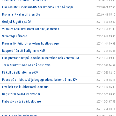
2022-02-03 09:00
Fina resultat i inomhus-DM för Bromma IF:s 14-åringar
2022-02-01 17:50
Bromma IF kallar till årsmöte
2022-01-11 15:10
God jul & gott nytt år!
2021-12-20 12:30
Vi söker Administratör/Ekonomitjänsteman
2021-12-20 11:30
Silverregn i Örebro
2021-12-14 13:30
Premiär för Friidrottsskolans höstlovsläger!
2021-11-14 19:03
Rapport från ett härligt inne-KM!
2021-10-29 16:35
Fina prestationer på Stockholm Marathon och Veteran-DM
2021-10-23 09:00
Träna friidrott med oss på höstlovet!
2021-10-22 14:52
Få koll på allt inför Inne-KM
2021-10-20 12:10
Passa på att köpa/sälja begagnade spikskor på inne-KM
2021-10-18 15:45
Elva helt nya klubbrekord utomhus
2021-10-12 16:00
Dags för Inne-KM 23 oktober
2021-10-05 08:00
Finbesök av två världslöpare
2021-10-04 07:52
2021-10-01 18:15
Final i Stockholmskampen