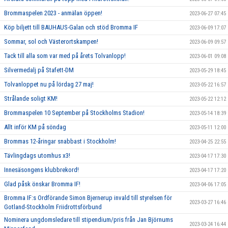
Brommaspelen 2023 - anmälan öppen!
2023-06-27 07:45
Köp biljett till BAUHAUS-Galan och stöd Bromma IF
2023-06-09 17:07
Sommar, sol och Västerortskampen!
2023-06-09 09:57
Tack till alla som var med på årets Tolvanlopp!
2023-06-01 09:08
Silvermedalj på Stafett-DM
2023-05-29 18:45
Tolvanloppet nu på lördag 27 maj!
2023-05-22 16:57
Strålande soligt KM!
2023-05-22 12:12
Brommaspelen 10 September på Stockholms Stadion!
2023-05-14 18:39
Allt inför KM på söndag
2023-05-11 12:00
Brommas 12-åringar snabbast i Stockholm!
2023-04-25 22:55
Tävlingdags utomhus x3!
2023-04-17 17:30
Innesäsongens klubbrekord!
2023-04-17 17:20
Glad påsk önskar Bromma IF!
2023-04-06 17:05
Bromma IF:s Ordförande Simon Bjernerup invald till styrelsen för
2023-03-27 16:46
Gotland-Stockholm Friidrottsförbund
Nominera ungdomsledare till stipendium/pris från Jan Björnums
2023-03-24 16:44