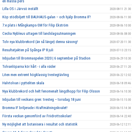
en massa pers
Lilla OS i Järvsö inställt
2020-08-11 21:30
Köp stödbiljett till BAUHAUS-galan – och hjälp Bromma IF!
2020-08-06 11:00
7:e plats i Mångkamps-SM för Filip Ekström
2020-08-06 10:00
Ceclia Nybleus uttagen till landslagsutmaningen
2020-08-06 08:00
Tolv nya klubbrekord (än så länge) denna säsong!
2020-07-20 11:30
Resultatjakten på Spånga IP 8 juli
2020-07-13 23:15
Inbjudan till Brommaspelen 2020 | 6 september på Stadion
2020-06-29 10:30
Tolvanlöparna kör hårt - i alla väder
2020-06-27 11:20
Liten men extremt högklassig trestegtävling
2020-06-22 12:02
Halvtolvan i pytteliten skala
2020-06-18 09:46
Nya klubbrekord och helt fenomenalt längdhopp för Filip Olsson
2020-06-16 10:30
Inbjudan till veckans gren: tresteg – torsdag 18 juni
2020-06-15 15:00
Bromma IF briljerade i Kraftmätningskvalet!
2020-06-15 14:34
Första veckan genomförd av Friidrottsskolan!
2020-06-14 22:40
Ny möjlighet att botanisera i resultat och statistik
2020-06-12 12:11