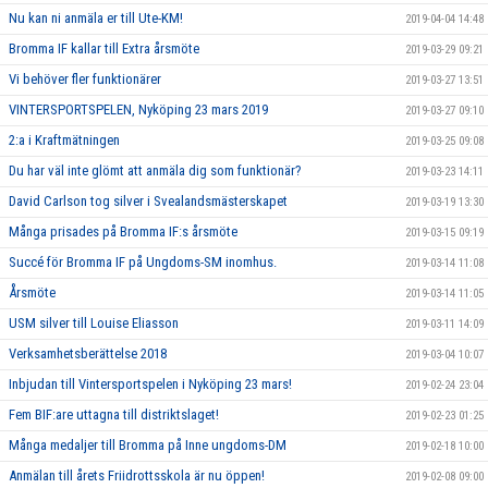
Nu kan ni anmäla er till Ute-KM!
2019-04-04 14:48
Bromma IF kallar till Extra årsmöte
2019-03-29 09:21
Vi behöver fler funktionärer
2019-03-27 13:51
VINTERSPORTSPELEN, Nyköping 23 mars 2019
2019-03-27 09:10
2:a i Kraftmätningen
2019-03-25 09:08
Du har väl inte glömt att anmäla dig som funktionär?
2019-03-23 14:11
David Carlson tog silver i Svealandsmästerskapet
2019-03-19 13:30
Många prisades på Bromma IF:s årsmöte
2019-03-15 09:19
Succé för Bromma IF på Ungdoms-SM inomhus.
2019-03-14 11:08
Årsmöte
2019-03-14 11:05
USM silver till Louise Eliasson
2019-03-11 14:09
Verksamhetsberättelse 2018
2019-03-04 10:07
Inbjudan till Vintersportspelen i Nyköping 23 mars!
2019-02-24 23:04
Fem BIF:are uttagna till distriktslaget!
2019-02-23 01:25
Många medaljer till Bromma på Inne ungdoms-DM
2019-02-18 10:00
Anmälan till årets Friidrottsskola är nu öppen!
2019-02-08 09:00