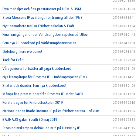
2019-08-21 13:36
Fyra medaljer och fina prestationer på USM & JSM
2019-08-15 15:00
Stora Mossens IP avstängd för träning till den 19/8
2019-08-08 13:41
Nytt samarbete mellan Friidrottsskolan & Fodi
2019-07-06 19:04
Fina framgångar under Världsungdomsspelen på Ullevi
2019-07-04 21:43
Fem nya klubbrekord på Världsungdomsspelen
2019-07-04 00:58
Göteborg, here we come!
2019-06-26 16:43
Tack för i vår!
2019-06-20 22:28
Våra juniorer fortsätter att jaga klubbrekord
2019-06-20 11:00
Nya framgångar för Bromma IF i Huddingespelen (DM)
2019-06-19 14:21
Blixtar och dunder: fem nya klubbrekord!
2019-06-13 21:00
Många fina prestationer från Bromma IF under SAYO
2019-06-13 12:00
Första dagen för Friidrottsskolan 2019!
2019-06-12 20:15
Nationaldagen firade Bromma IF på en friidrottsarena – såklart!
2019-06-12 19:56
BAUHAUS-galan Youth 30 maj 2019
2019-06-10 08:52
Stockholmskampen deltävling nr 2 på Hässelby IP
2019-06-04 11:45