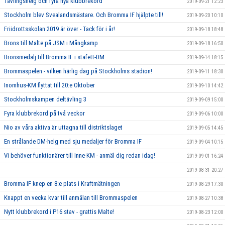
Tävlingshelg och fyra nya klubbrekord
2019-09-21 12:23
Stockholm blev Svealandsmästare. Och Bromma IF hjälpte till!
2019-09-20 10:10
Friidrottsskolan 2019 är över - Tack för i år!
2019-09-18 18:48
Brons till Malte på JSM i Mångkamp
2019-09-18 16:50
Bronsmedalj till Bromma IF i stafett-DM
2019-09-14 18:15
Brommaspelen - vilken härlig dag på Stockholms stadion!
2019-09-11 18:30
Inomhus-KM flyttat till 20:e Oktober
2019-09-10 14:42
Stockholmskampen deltävling 3
2019-09-09 15:00
Fyra klubbrekord på två veckor
2019-09-06 10:00
Nio av våra aktiva är uttagna till distriktslaget
2019-09-05 14:45
En strålande DM-helg med sju medaljer för Bromma IF
2019-09-04 10:15
Vi behöver funktionärer till Inne-KM - anmäl dig redan idag!
2019-09-01 16:24
2019-08-31 20:27
Bromma IF knep en 8:e plats i Kraftmätningen
2019-08-29 17:30
Knappt en vecka kvar till anmälan till Brommaspelen
2019-08-27 10:38
Nytt klubbrekord i P16 stav - grattis Malte!
2019-08-23 12:00