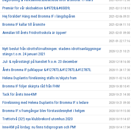
2021-03-09 12:00
Premiär för vår skidsektion &#9728;&#65039;
2021-02-13 18:10
Hej förälder! Häng med Bromma IF i längdspåren
2021-02-06 09:51
Bromma IF kallar till årsmöte
2021-02-04 11:10
Anmälan till årets Friidrottsskola är öppen!
2021-02-01 09:00
2021-01-22 17:16
Nytt beslut från idrottsförvaltningen: stadens idrottsanläggningar
2020-12-21 10:21
stängs t.o.m. 24 januari 2021
Jul- & nyårsstängt på kansliet fr.o.m. 23 december
2020-12-18 16:00
Årets Bromma IF-julklappar &#127873;&#127873;&#127873;
2020-11-24 17:30
Helena Duplantis föreläsning ställs in/skjuts fram
2020-11-02 16:53
Bromma IF följer skärpta råd från FHM
2020-10-30 10:41
Tack för årets Inne-KM!
2020-10-21 14:00
Föreläsning med Helena Duplantis för Bromma IF:s ledare
2020-10-21 09:00
Bromma IF:s framgångar blev förstasidesnyhet i helgen
2020-10-19 15:00
Trettiotvå (32!) nya klubbrekord utomhus 2020
2020-10-19 14:07
Inne-KM på lördag: nu finns tidsprogram och PM!
2020-10-14 17:04