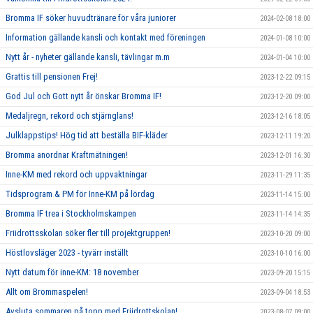
Bromma IF söker huvudtränare för våra juniorer
2024-02-08 18:00
Information gällande kansli och kontakt med föreningen
2024-01-08 10:00
Nytt år - nyheter gällande kansli, tävlingar m.m
2024-01-04 10:00
Grattis till pensionen Frej!
2023-12-22 09:15
God Jul och Gott nytt år önskar Bromma IF!
2023-12-20 09:00
Medaljregn, rekord och stjärnglans!
2023-12-16 18:05
Julklappstips! Hög tid att beställa BIF-kläder
2023-12-11 19:20
Bromma anordnar Kraftmätningen!
2023-12-01 16:30
Inne-KM med rekord och uppvaktningar
2023-11-29 11:35
Tidsprogram & PM för Inne-KM på lördag
2023-11-14 15:00
Bromma IF trea i Stockholmskampen
2023-11-14 14:35
Friidrottsskolan söker fler till projektgruppen!
2023-10-20 09:00
Höstlovsläger 2023 - tyvärr inställt
2023-10-10 16:00
Nytt datum för inne-KM: 18 november
2023-09-20 15:15
Allt om Brommaspelen!
2023-09-04 18:53
Avsluta sommaren på topp med Friidrottskolan!
2023-08-07 09:00