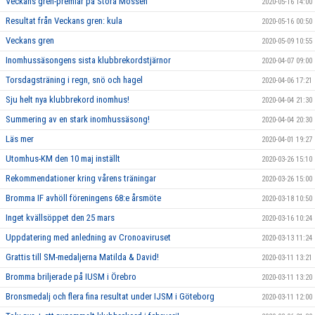
Veckans gren-premiär på Stora Mossen
2020-05-16 14:00
Resultat från Veckans gren: kula
2020-05-16 00:50
Veckans gren
2020-05-09 10:55
Inomhussäsongens sista klubbrekordstjärnor
2020-04-07 09:00
Torsdagsträning i regn, snö och hagel
2020-04-06 17:21
Sju helt nya klubbrekord inomhus!
2020-04-04 21:30
Summering av en stark inomhussäsong!
2020-04-04 20:30
Läs mer
2020-04-01 19:27
Utomhus-KM den 10 maj inställt
2020-03-26 15:10
Rekommendationer kring vårens träningar
2020-03-26 15:00
Bromma IF avhöll föreningens 68:e årsmöte
2020-03-18 10:50
Inget kvällsöppet den 25 mars
2020-03-16 10:24
Uppdatering med anledning av Cronoaviruset
2020-03-13 11:24
Grattis till SM-medaljerna Matilda & David!
2020-03-11 13:21
Bromma briljerade på IUSM i Örebro
2020-03-11 13:20
Bronsmedalj och flera fina resultat under IJSM i Göteborg
2020-03-11 12:00