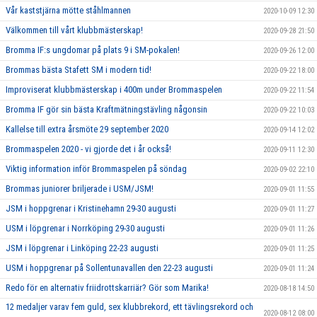
Vår kaststjärna mötte ståhlmannen
2020-10-09 12:30
Välkommen till vårt klubbmästerskap!
2020-09-28 21:50
Bromma IF:s ungdomar på plats 9 i SM-pokalen!
2020-09-26 12:00
Brommas bästa Stafett SM i modern tid!
2020-09-22 18:00
Improviserat klubbmästerskap i 400m under Brommaspelen
2020-09-22 11:54
Bromma IF gör sin bästa Kraftmätningstävling någonsin
2020-09-22 10:03
Kallelse till extra årsmöte 29 september 2020
2020-09-14 12:02
Brommaspelen 2020 - vi gjorde det i år också!
2020-09-11 12:30
Viktig information inför Brommaspelen på söndag
2020-09-02 22:10
Brommas juniorer briljerade i USM/JSM!
2020-09-01 11:55
JSM i hoppgrenar i Kristinehamn 29-30 augusti
2020-09-01 11:27
USM i löpgrenar i Norrköping 29-30 augusti
2020-09-01 11:26
JSM i löpgrenar i Linköping 22-23 augusti
2020-09-01 11:25
USM i hoppgrenar på Sollentunavallen den 22-23 augusti
2020-09-01 11:24
Redo för en alternativ friidrottskarriär? Gör som Marika!
2020-08-18 14:50
12 medaljer varav fem guld, sex klubbrekord, ett tävlingsrekord och
2020-08-12 08:00