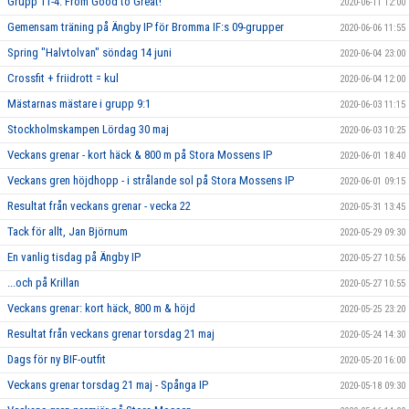
Grupp 11-4: From Good to Great!
2020-06-11 12:00
Gemensam träning på Ängby IP för Bromma IF:s 09-grupper
2020-06-06 11:55
Spring "Halvtolvan" söndag 14 juni
2020-06-04 23:00
Crossfit + friidrott = kul
2020-06-04 12:00
Mästarnas mästare i grupp 9:1
2020-06-03 11:15
Stockholmskampen Lördag 30 maj
2020-06-03 10:25
Veckans grenar - kort häck & 800 m på Stora Mossens IP
2020-06-01 18:40
Veckans gren höjdhopp - i strålande sol på Stora Mossens IP
2020-06-01 09:15
Resultat från veckans grenar - vecka 22
2020-05-31 13:45
Tack för allt, Jan Björnum
2020-05-29 09:30
En vanlig tisdag på Ängby IP
2020-05-27 10:56
...och på Krillan
2020-05-27 10:55
Veckans grenar: kort häck, 800 m & höjd
2020-05-25 23:20
Resultat från veckans grenar torsdag 21 maj
2020-05-24 14:30
Dags för ny BIF-outfit
2020-05-20 16:00
Veckans grenar torsdag 21 maj - Spånga IP
2020-05-18 09:30