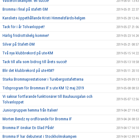
Västerortskampen: en succé!
2019-06-01 13:43
Bromma i final på stafett-SM
2019-05-31 22:37
Kansliets öppethållande Kristi Himmelsfärds-helgen
2019-05-28 12:46
Tack för i år Tolvanloppet!
2019-05-27 21:06
Härlig friidrottshelg kommer!
2019-05-23 14:24
Silver på Stafett-DM
2019-05-21 08:57
Två nya klubbrekord på ute-KM
2019-05-15 14:22
Tack till alla som bidrog till årets succé!
2019-05-13 18:58
Blir det klubbrekord på ute-KM?
2019-05-11 20:10
Starka Brommaprestationer i Turebergsstafetterna
2019-05-09 09:13
Tidsprogram för Brommas IF:s ute KM 12 maj 2019
2019-05-08 08:53
Vi saknar fortfarande funktionärer till Bauhausgalan och
2019-05-07 12:56
Tolvanloppet
Juniorgruppen hemma från Italien!
2019-04-27 19:42
Morten Bendz ny ordförande för Bromma IF
2019-04-24 08:53
Bromma IF önskar En Glad Påsk!
2019-04-17 14:10
Bromma IF har debuterat i Stockholmskampen
2019-04-12 09:19