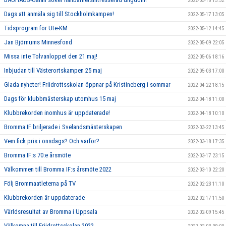
2022-05-18 15:32
Dags att anmäla sig till Stockholmkampen!
2022-05-17 13:05
Tidsprogram för Ute-KM
2022-05-12 14:45
Jan Björnums Minnesfond
2022-05-09 22:05
Missa inte Tolvanloppet den 21 maj!
2022-05-06 18:16
Inbjudan till Västerortskampen 25 maj
2022-05-03 17:00
Glada nyheter! Friidrottsskolan öppnar på Kristineberg i sommar
2022-04-22 18:15
Dags för klubbmästerskap utomhus 15 maj
2022-04-18 11:00
Klubbrekorden inomhus är uppdaterade!
2022-04-18 10:10
Bromma IF briljerade i Svelandsmästerskapen
2022-03-22 13:45
Vem fick pris i onsdags? Och varför?
2022-03-18 17:35
Bromma IF:s 70:e årsmöte
2022-03-17 23:15
Välkommen till Bromma IF:s årsmöte 2022
2022-03-10 22:20
Följ Brommaatleterna på TV
2022-02-23 11:10
Klubbrekorden är uppdaterade
2022-02-17 11:50
Världsresultat av Bromma i Uppsala
2022-02-09 15:45
Välkomna till Friidrottsskolan 2022