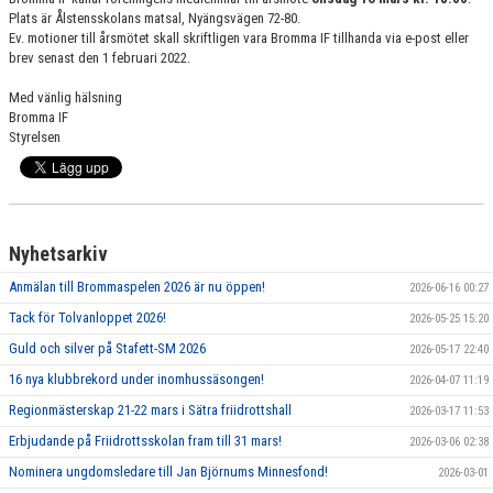
Plats är Ålstensskolans matsal, Nyängsvägen 72-80.
Ev. motioner till årsmötet skall skriftligen vara Bromma IF tillhanda via e-post eller
brev senast den 1 februari 2022.
Med vänlig hälsning
Bromma IF
Styrelsen
Nyhetsarkiv
Anmälan till Brommaspelen 2026 är nu öppen!
2026-06-16 00:27
Tack för Tolvanloppet 2026!
2026-05-25 15:20
Guld och silver på Stafett-SM 2026
2026-05-17 22:40
16 nya klubbrekord under inomhussäsongen!
2026-04-07 11:19
Regionmästerskap 21-22 mars i Sätra friidrottshall
2026-03-17 11:53
Erbjudande på Friidrottsskolan fram till 31 mars!
2026-03-06 02:38
Nominera ungdomsledare till Jan Björnums Minnesfond!
2026-03-01