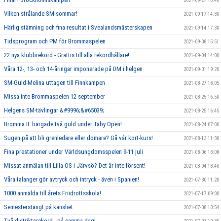
2021-09-27 10:40
Vilken strålande SM-sommar!
2021-09-17 14:30
Härlig stämning och fina resultat i Svealandsmästerskapen
2021-09-14 17:30
Tidsprogram och PM för Brommaspelen
2021-09-08 15:51
22 nya klubbrekord - Grattis till alla rekordhållare!
2021-09-04 14:00
Våra 12-, 13- och 14-åringar imponerade på DM i helgen
2021-09-01 19:20
SM-Guld-Melina uttagen till Finnkampen
2021-08-27 18:05
Missa inte Brommaspelen 12 september
2021-08-25 16:50
Helgens SM-tävlingar &#9996;&#65039;
2021-08-25 16:45
Bromma IF bärgade två guld under Täby Open!
2021-08-24 07:00
Sugen på att bli grenledare eller domare? Gå vår kort-kurs!
2021-08-13 11:30
Fina prestationer under Världsungdomsspelen 9-11 juli
2021-08-06 13:08
Missat anmälan till Lilla OS i Järvsö? Det är inte försent!
2021-08-04 18:40
Våra talanger gör avtryck och intryck - även i Spanien!
2021-07-30 11:20
1000 anmälda till årets Friidrottsskola!
2021-07-17 09:00
Semesterstängt på kansliet
2021-07-08 10:54
Två distriktsrekord - på samma dag!