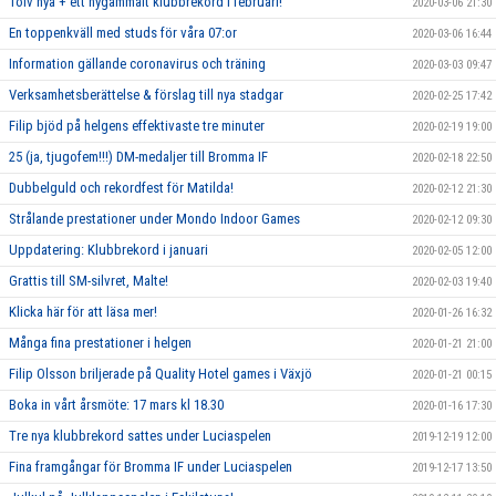
Tolv nya + ett nygammalt klubbrekord i februari!
2020-03-06 21:30
En toppenkväll med studs för våra 07:or
2020-03-06 16:44
Information gällande coronavirus och träning
2020-03-03 09:47
Verksamhetsberättelse & förslag till nya stadgar
2020-02-25 17:42
Filip bjöd på helgens effektivaste tre minuter
2020-02-19 19:00
25 (ja, tjugofem!!!) DM-medaljer till Bromma IF
2020-02-18 22:50
Dubbelguld och rekordfest för Matilda!
2020-02-12 21:30
Strålande prestationer under Mondo Indoor Games
2020-02-12 09:30
Uppdatering: Klubbrekord i januari
2020-02-05 12:00
Grattis till SM-silvret, Malte!
2020-02-03 19:40
Klicka här för att läsa mer!
2020-01-26 16:32
Många fina prestationer i helgen
2020-01-21 21:00
Filip Olsson briljerade på Quality Hotel games i Växjö
2020-01-21 00:15
Boka in vårt årsmöte: 17 mars kl 18.30
2020-01-16 17:30
Tre nya klubbrekord sattes under Luciaspelen
2019-12-19 12:00
Fina framgångar för Bromma IF under Luciaspelen
2019-12-17 13:50