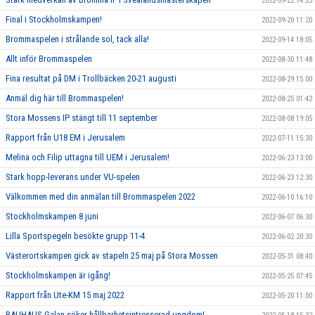
2022-09-22 14:25
Final i Stockholmskampen!
2022-09-20 11:20
Brommaspelen i strålande sol, tack alla!
2022-09-14 18:05
Allt inför Brommaspelen
2022-08-30 11:48
Fina resultat på DM i Trollbäcken 20-21 augusti
2022-08-29 15:00
Anmäl dig här till Brommaspelen!
2022-08-25 01:42
Stora Mossens IP stängt till 11 september
2022-08-08 19:05
Rapport från U18 EM i Jerusalem
2022-07-11 15:30
Melina och Filip uttagna till UEM i Jerusalem!
2022-06-23 13:00
Stark hopp-leverans under VU-spelen
2022-06-23 12:30
Välkommen med din anmälan till Brommaspelen 2022
2022-06-10 16:10
Stockholmskampen 8 juni
2022-06-07 06:30
Lilla Sportspegeln besökte grupp 11-4
2022-06-02 20:30
Västerortskampen gick av stapeln 25 maj på Stora Mossen
2022-05-31 08:40
Stockholmskampen är igång!
2022-05-25 07:45
Rapport från Ute-KM 15 maj 2022
2022-05-20 11:00
BAUHAUS-Galan söker hållbarhetsintresserad ungdom!