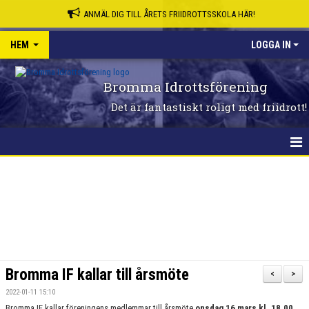
ANMÄL DIG TILL ÅRETS FRIIDROTTSSKOLA HÄR!
HEM
LOGGA IN
Bromma Idrottsförening
Det är fantastiskt roligt med friidrott!
HEM
Bromma IF kallar till årsmöte
<
>
2022-01-11 15:10
Bromma IF kallar föreningens medlemmar till årsmöte
onsdag 16 mars kl. 18.00
.