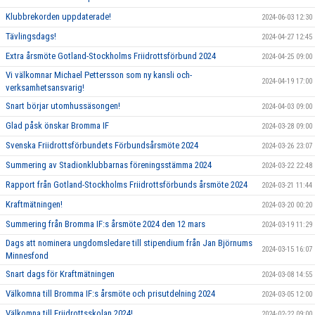
Klubbrekorden uppdaterade!
2024-06-03 12:30
Tävlingsdags!
2024-04-27 12:45
Extra årsmöte Gotland-Stockholms Friidrottsförbund 2024
2024-04-25 09:00
Vi välkomnar Michael Pettersson som ny kansli och-
2024-04-19 17:00
verksamhetsansvarig!
Snart börjar utomhussäsongen!
2024-04-03 09:00
Glad påsk önskar Bromma IF
2024-03-28 09:00
Svenska Friidrottsförbundets Förbundsårsmöte 2024
2024-03-26 23:07
Summering av Stadionklubbarnas föreningsstämma 2024
2024-03-22 22:48
Rapport från Gotland-Stockholms Friidrottsförbunds årsmöte 2024
2024-03-21 11:44
Kraftmätningen!
2024-03-20 00:20
Summering från Bromma IF:s årsmöte 2024 den 12 mars
2024-03-19 11:29
Dags att nominera ungdomsledare till stipendium från Jan Björnums
2024-03-15 16:07
Minnesfond
Snart dags för Kraftmätningen
2024-03-08 14:55
Välkomna till Bromma IF:s årsmöte och prisutdelning 2024
2024-03-05 12:00
Välkomna till Friidrottsskolan 2024!
2024-02-22 09:00