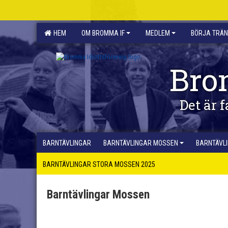
HEM
OM BROMMA IF
MEDLEM
BÖRJA TRÄ
Bro
Det är f
BARNTÄVLINGAR
BARNTÄVLINGAR MOSSEN
BARNTÄVL
BARNTÄVLINGAR STORA MOSSEN 2025
Barntävlingar Mossen