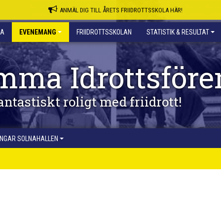
ANMÄL DIG TILL ÅRETS FRIIDROTTSSKOLA HÄR!
NA
EVENEMANG
FRIIDROTTSSKOLAN
STATISTIK & RESULTAT
mma Idrottsföre
antastiskt roligt med friidrott!
INGAR SOLNAHALLEN